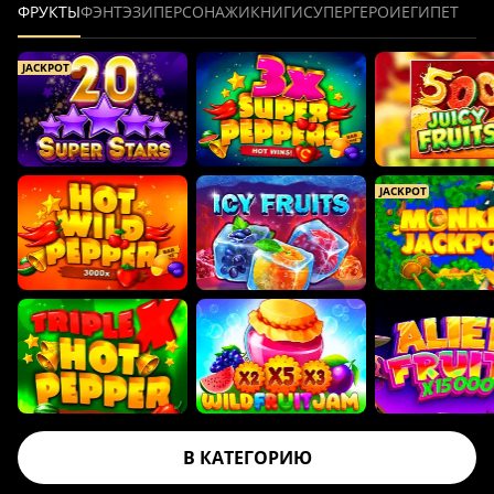
ФРУКТЫ
ФЭНТЭЗИ
ПЕРСОНАЖИ
КНИГИ
СУПЕРГЕРОИ
ЕГИПЕТ
JACKPOT
JACKPOT
В КАТЕГОРИЮ