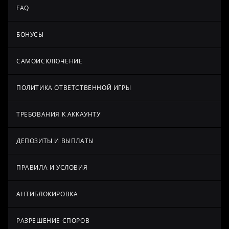
FAQ
БОНУСЫ
САМОИСКЛЮЧЕНИЕ
ПОЛИТИКА ОТВЕТСТВЕННОЙ ИГРЫ
ТРЕБОВАНИЯ К АККАУНТУ
ДЕПОЗИТЫ И ВЫПЛАТЫ
ПРАВИЛА И УСЛОВИЯ
АНТИБЛОКИРОВКА
РАЗРЕШЕНИЕ СПОРОВ