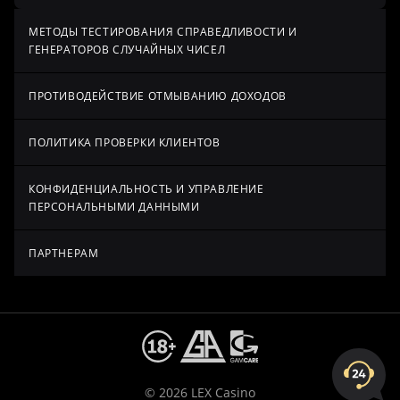
МЕТОДЫ ТЕСТИРОВАНИЯ СПРАВЕДЛИВОСТИ И
ГЕНЕРАТОРОВ СЛУЧАЙНЫХ ЧИСЕЛ
ПРОТИВОДЕЙСТВИЕ ОТМЫВАНИЮ ДОХОДОВ
ПОЛИТИКА ПРОВЕРКИ КЛИЕНТОВ
КОНФИДЕНЦИАЛЬНОСТЬ И УПРАВЛЕНИЕ
ПЕРСОНАЛЬНЫМИ ДАННЫМИ
ПАРТНЕРАМ
© 2026 LEX Casino