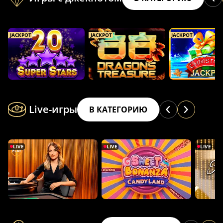
JACKPOT
JACKPOT
JACKPOT
Live-игры
В КАТЕГОРИЮ
LIVE
LIVE
LIVE