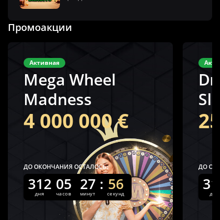
Промоакции
Активная
Акти
Mega Wheel
Dr
Madness
Sl
4 000 000 €
25
ДО ОКОНЧАНИЯ ОСТАЛОСЬ:
ДО ОК
312
05
27
:
56
31
дня
часов
минут
секунд
дня