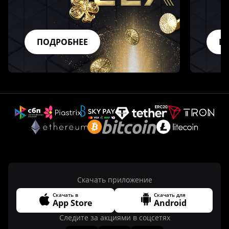
ПОДРОБНЕЕ
П
Скачать приложение
Скачать в
Скачать для
App Store
Android
Следите за акциями в соцсетях