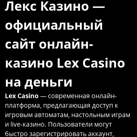
Лекс Казино —
официальный
сайт онлайн-
казино Lex Casino
на деньги
Lex Casino
— современная онлайн-
платформа, предлагающая доступ к
игровым автоматам, настольным играм
и live-казино. Пользователи могут
быстро зарегистрировать аккаунт,