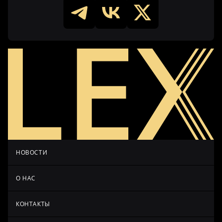
НОВОСТИ
О НАС
КОНТАКТЫ