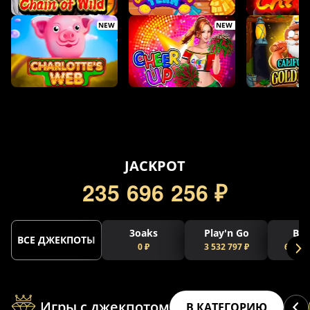
NEW
NEW
5
JACKPOT
2
3
5
6
9
6
2
5
6
₽
3oaks
Play'n Go
Bel
ВСЕ ДЖЕКПОТЫ
0 ₽
3 532 797 ₽
64 750
Игры с джекпотом
В КАТЕГОРИЮ