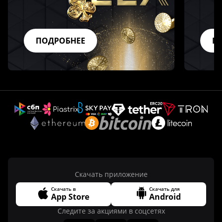
ПОДРОБНЕЕ
П
Скачать приложение
Скачать в
Скачать для
App Store
Android
Следите за акциями в соцсетях