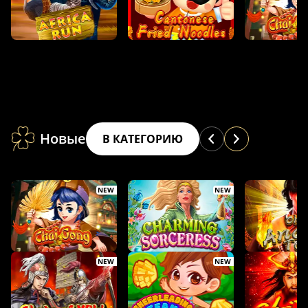
Новые
В КАТЕГОРИЮ
NEW
NEW
NEW
NEW