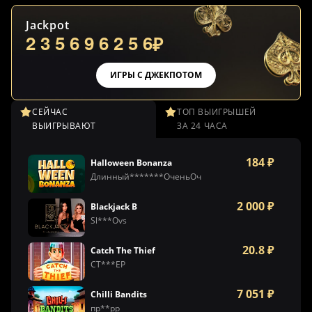
5
Jackpot
2
3
5
6
9
6
2
5
6
₽
ИГРЫ С ДЖЕКПОТОМ
СЕЙЧАС
ТОП ВЫИГРЫШЕЙ
ВЫИГРЫВАЮТ
ЗА 24 ЧАСА
184 ₽
Halloween Bonanza
Длинный*******ОченьОч
2 000 ₽
Blackjack B
Sl***Ovs
20.8 ₽
Catch The Thief
СТ***ЕР
7 051 ₽
Chilli Bandits
пр**рр