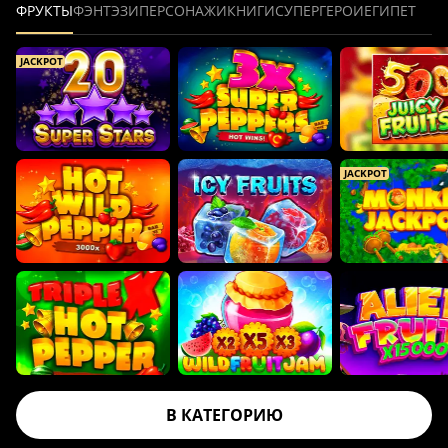
ФРУКТЫ
ФЭНТЭЗИ
ПЕРСОНАЖИ
КНИГИ
СУПЕРГЕРОИ
ЕГИПЕТ
JACKPOT
JACKPOT
В КАТЕГОРИЮ