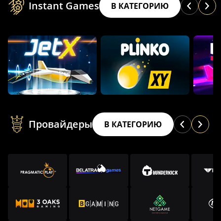
Instant Games
В КАТЕГОРИЮ
Провайдеры
В КАТЕГОРИЮ