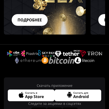
ПОДРОБНЕЕ
П
Скачать приложение
Скачать в
Скачать для
App Store
Android
Следите за акциями в соцсетях