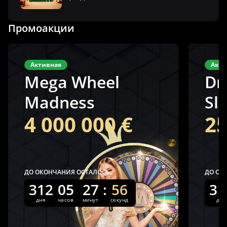
Промоакции
Активная
Акти
Mega Wheel
Dr
Madness
Sl
4 000 000 €
25
ДО ОКОНЧАНИЯ ОСТАЛОСЬ:
ДО ОК
312
05
27
:
56
31
дня
часов
минут
секунд
дня