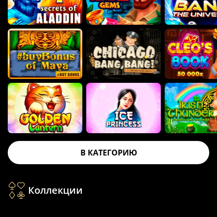
В КАТЕГОРИЮ
Коллекции