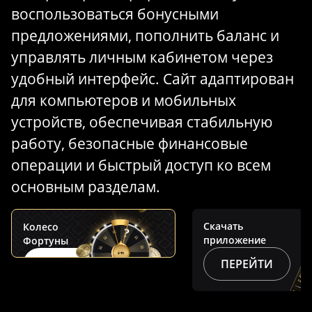
воспользоваться бонусными
предложениями, пополнить баланс и
управлять личным кабинетом через
удобный интерфейс. Сайт адаптирован
для компьютеров и мобильных
устройств, обеспечивая стабильную
работу, безопасные финансовые
операции и быстрый доступ ко всем
основным разделам.
Скачать
Колесо
приложение
Фортуны
ПЕРЕЙТИ
КРУТИТЬ