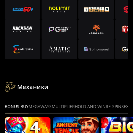
Механики
BONUS BUY
MEGAWAYS
MULTIPLIER
HOLD AND WIN
RE-SPINS
EXP