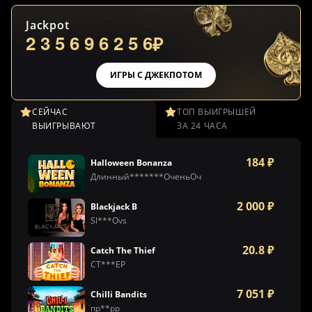
5
Jackpot
2
3
5
6
9
6
2
5
6
₽
ИГРЫ С ДЖЕКПОТОМ
СЕЙЧАС
ТОП ВЫИГРЫШЕЙ
ВЫИГРЫВАЮТ
ЗА 24 ЧАСА
184 ₽
Halloween Bonanza
Длинный*******ОченьОч
2 000 ₽
Blackjack B
Sl***Ovs
20.8 ₽
Catch The Thief
СТ***ЕР
7 051 ₽
Chilli Bandits
пр**рр