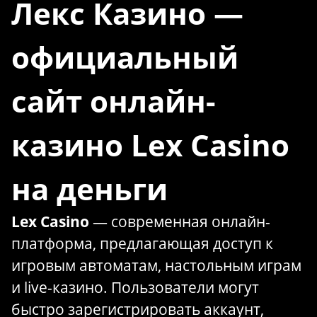
Лекс Казино —
официальный
сайт онлайн-
казино Lex Casino
на деньги
Lex Casino
— современная онлайн-
платформа, предлагающая доступ к
игровым автоматам, настольным играм
и live-казино. Пользователи могут
быстро зарегистрировать аккаунт,