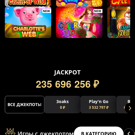
NEW
NEW
5
JACKPOT
2
3
5
6
9
6
2
5
6
₽
3oaks
Play'n Go
Bel
ВСЕ ДЖЕКПОТЫ
0 ₽
3 532 797 ₽
64 750
Игры с джекпотом
В КАТЕГОРИЮ