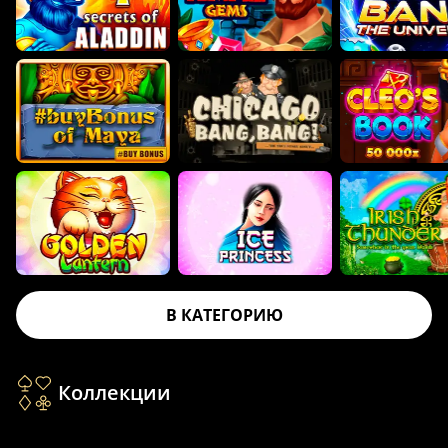
В КАТЕГОРИЮ
Коллекции