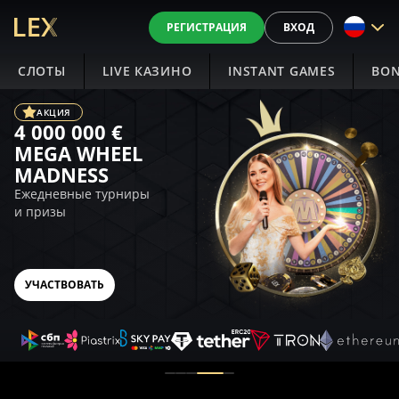
РЕГИСТРАЦИЯ
ВХОД
СЛОТЫ
LIVE КАЗИНО
INSTANT GAMES
BON
АКЦИЯ
4 000 000 €
MEGA WHEEL
MADNESS
Ежедневные турниры
и призы
УЧАСТВОВАТЬ