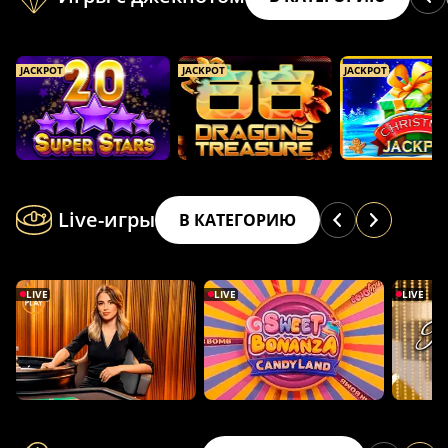
JACKPOT
JACKPOT
JACKPOT
Live-игры
В КАТЕГОРИЮ
LIVE
LIVE
LIVE