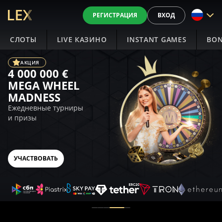
РЕГИСТРАЦИЯ
ВХОД
СЛОТЫ
LIVE КАЗИНО
INSTANT GAMES
BON
АКЦИЯ
4 000 000 €
MEGA WHEEL
MADNESS
Ежедневные турниры
и призы
УЧАСТВОВАТЬ