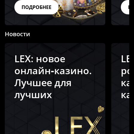
ПОДРОБНЕЕ
П
Новости
LEX: новое
LE
онлайн‑казино.
ро
Лучшее для
ка
лучших
ка