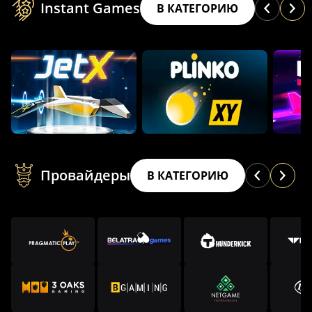
Instant Games
В КАТЕГОРИЮ
Провайдеры
В КАТЕГОРИЮ