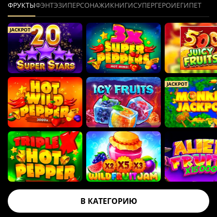
ФРУКТЫ
ФЭНТЭЗИ
ПЕРСОНАЖИ
КНИГИ
СУПЕРГЕРОИ
ЕГИПЕТ
JACKPOT
JACKPOT
В КАТЕГОРИЮ