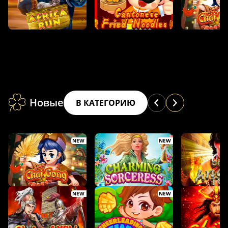
Новые
В КАТЕГОРИЮ
NEW
NEW
NEW
NEW