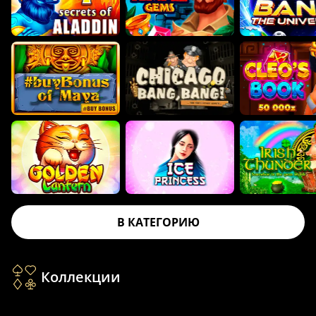
В КАТЕГОРИЮ
Коллекции