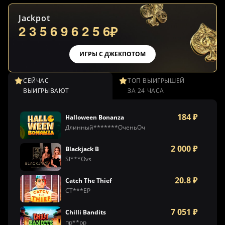
5
Jackpot
2
3
5
6
9
6
2
5
6
₽
ИГРЫ С ДЖЕКПОТОМ
СЕЙЧАС
ТОП ВЫИГРЫШЕЙ
ВЫИГРЫВАЮТ
ЗА 24 ЧАСА
184 ₽
Halloween Bonanza
Длинный*******ОченьОч
2 000 ₽
Blackjack B
Sl***Ovs
20.8 ₽
Catch The Thief
СТ***ЕР
7 051 ₽
Chilli Bandits
пр**рр