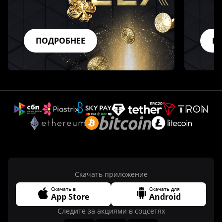
ПОДРОБНЕЕ
П
Скачать приложение
Скачать в
Скачать для
App Store
Android
Следите за акциями в соцсетях