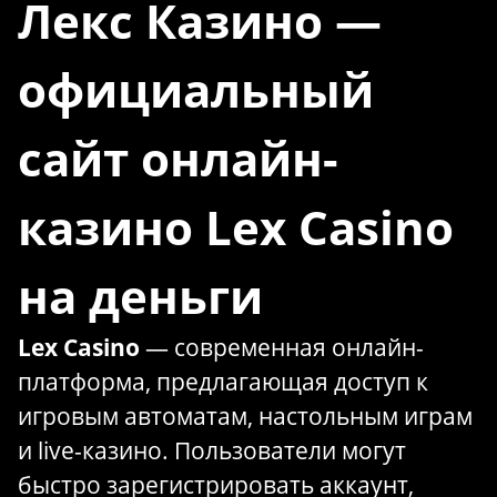
Лекс Казино —
официальный
сайт онлайн-
казино Lex Casino
на деньги
Lex Casino
— современная онлайн-
платформа, предлагающая доступ к
игровым автоматам, настольным играм
и live-казино. Пользователи могут
быстро зарегистрировать аккаунт,