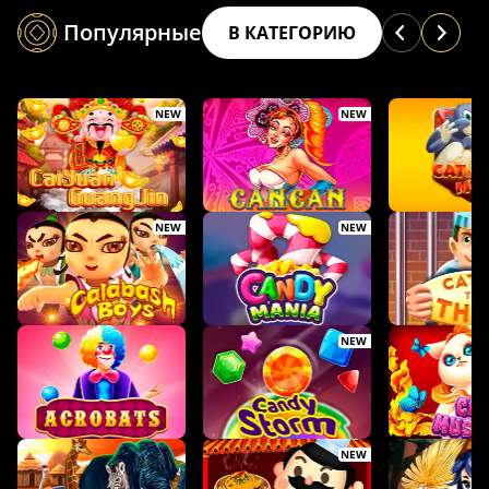
Популярные
В КАТЕГОРИЮ
NEW
NEW
NEW
NEW
NEW
NEW