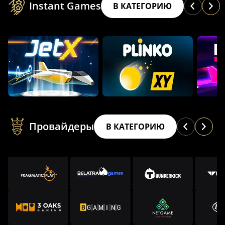
Instant Games
В КАТЕГОРИЮ
Провайдеры
В КАТЕГОРИЮ