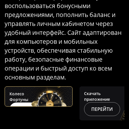
воспользоваться бонусными
предложениями, пополнить баланс и
управлять личным кабинетом через
удобный интерфейс. Сайт адаптирован
для компьютеров и мобильных
устройств, обеспечивая стабильную
работу, безопасные финансовые
операции и быстрый доступ ко всем
основным разделам.
Скачать
Колесо
приложение
Фортуны
ПЕРЕЙТИ
КРУТИТЬ