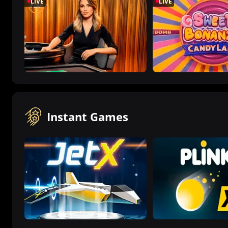
LIVE
LIVE
Instant Games