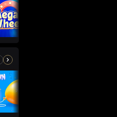
LIVE
LIV
JACKPOT