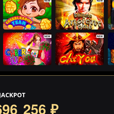
NEW
NEW
NEW
NEW
5
JACKPOT
6
9
6
2
5
6
₽