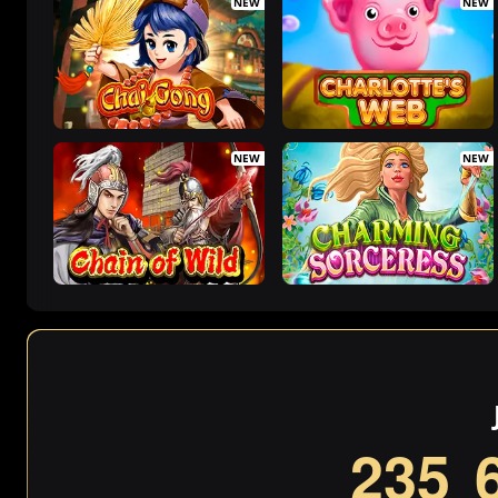
NEW
NEW
NEW
NEW
2
3
5