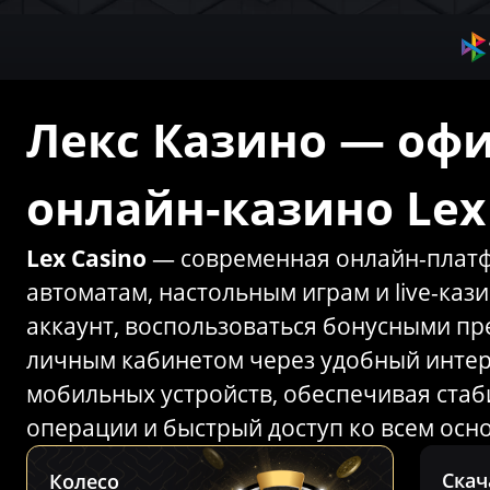
Лекс Казино — оф
онлайн-казино Lex
Lex Casino
— современная онлайн-платф
автоматам, настольным играм и live-каз
аккаунт, воспользоваться бонусными пр
личным кабинетом через удобный интер
мобильных устройств, обеспечивая ста
операции и быстрый доступ ко всем осн
Скач
Колесо