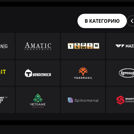
В КАТЕГОРИЮ