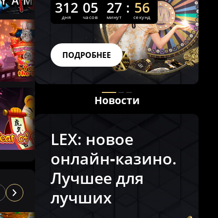
312
05
27
:
56
дня
часов
минут
секунд
ПОДРОБНЕЕ
Новости
LEX: новое
онлайн‑казино.
Лучшее для
лучших