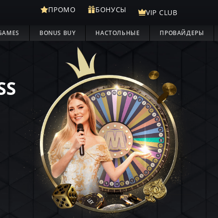
ПРОМО
БОНУСЫ
VIP CLUB
GAMES
BONUS BUY
НАСТОЛЬНЫЕ
ПРОВАЙДЕРЫ
SS