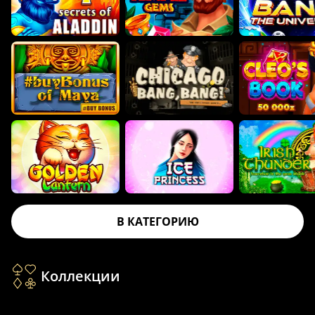
В КАТЕГОРИЮ
Коллекции