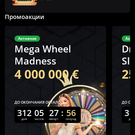
Промоакции
Активная
Акти
Mega Wheel
Dr
Madness
Sl
4 000 000 €
25
ДО ОКОНЧАНИЯ ОСТАЛОСЬ:
ДО ОК
312
05
27
:
56
31
дня
часов
минут
секунд
дня