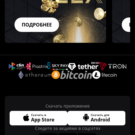
ПОДРОБНЕЕ
П
Скачать приложение
Скачать в
Скачать для
App Store
Android
Следите за акциями в соцсетях