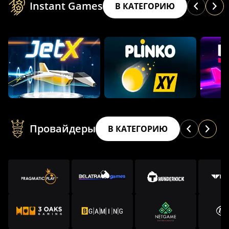
Instant Games
В КАТЕГОРИЮ
Провайдеры
В КАТЕГОРИЮ