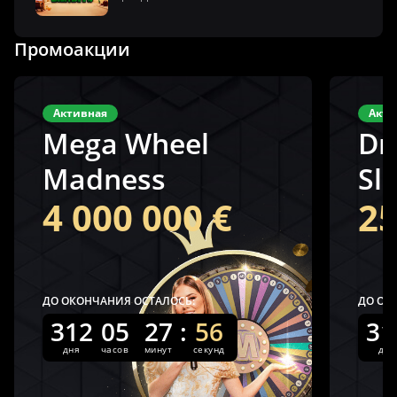
Промоакции
Активная
Акти
Mega Wheel
Dr
Madness
Sl
4 000 000 €
25
ДО ОКОНЧАНИЯ ОСТАЛОСЬ:
ДО ОК
312
05
27
:
56
31
дня
часов
минут
секунд
дня