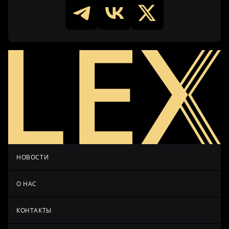
НОВОСТИ
О НАС
КОНТАКТЫ