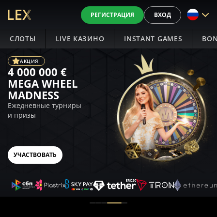
РЕГИСТРАЦИЯ
ВХОД
СЛОТЫ
LIVE КАЗИНО
INSTANT GAMES
BON
АКЦИЯ
4 000 000 €
MEGA WHEEL
MADNESS
Ежедневные турниры
и призы
УЧАСТВОВАТЬ