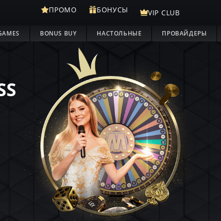
ПРОМО
БОНУСЫ
VIP CLUB
GAMES
BONUS BUY
НАСТОЛЬНЫЕ
ПРОВАЙДЕРЫ
SS