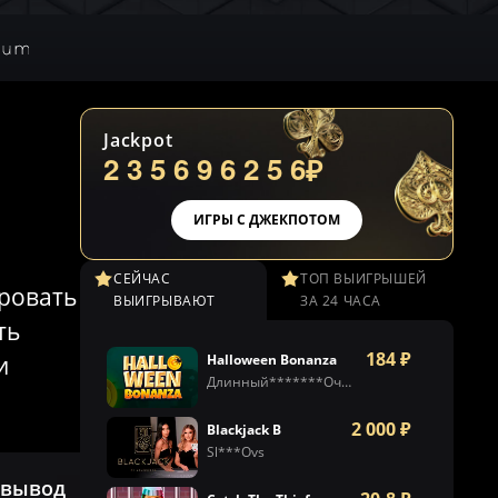
5
Jackpot
2
3
5
6
9
6
2
5
6
₽
ИГРЫ С ДЖЕКПОТОМ
СЕЙЧАС
ТОП ВЫИГРЫШЕЙ
ировать
ВЫИГРЫВАЮТ
ЗА 24 ЧАСА
ть
184 ₽
и
Halloween Bonanza
Длинный*******ОченьОч
2 000 ₽
Blackjack B
Sl***Ovs
 вывод
Кешбэк 10%