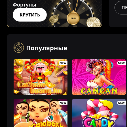
Фортуны
П
КРУТИТЬ
Популярные
NEW
NEW
NEW
NEW