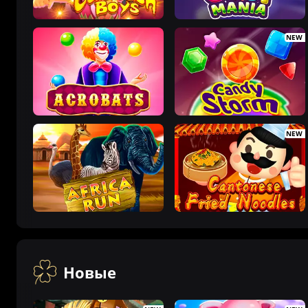
NEW
NEW
Новые