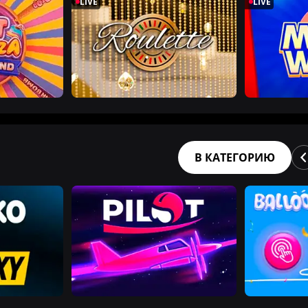
LIVE
LIVE
В КАТЕГОРИЮ