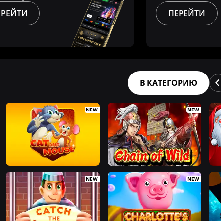
ЕРЕЙТИ
ПЕРЕЙТИ
В КАТЕГОРИЮ
NEW
NEW
NEW
NEW