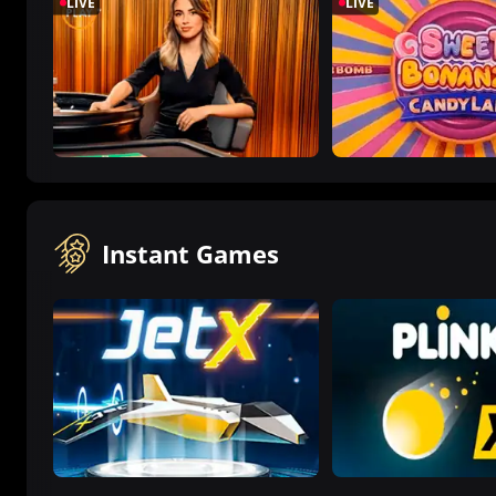
LIVE
LIVE
Instant Games