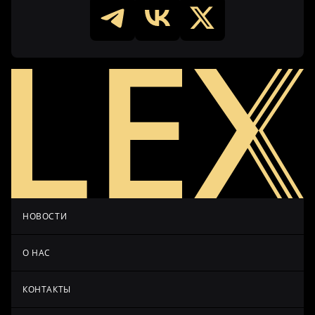
НОВОСТИ
О НАС
КОНТАКТЫ