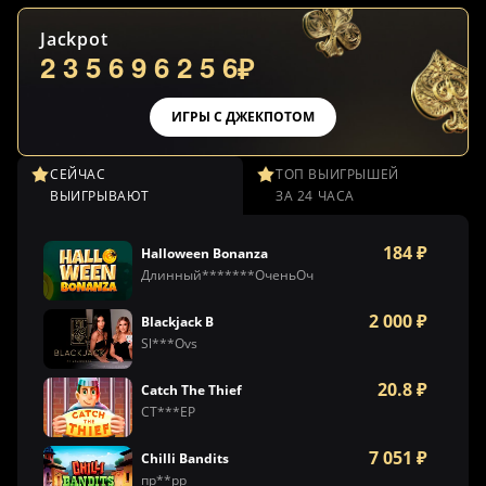
5
Jackpot
2
3
5
6
9
6
2
5
6
₽
ИГРЫ С ДЖЕКПОТОМ
СЕЙЧАС
ТОП ВЫИГРЫШЕЙ
ВЫИГРЫВАЮТ
ЗА 24 ЧАСА
184 ₽
Halloween Bonanza
Длинный*******ОченьОч
2 000 ₽
Blackjack B
Sl***Ovs
20.8 ₽
Catch The Thief
СТ***ЕР
7 051 ₽
Chilli Bandits
пр**рр