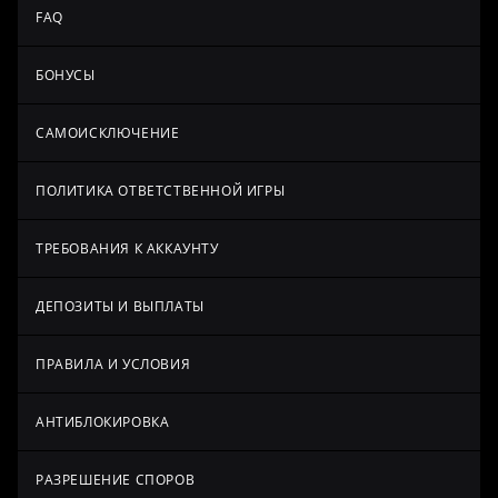
FAQ
БОНУСЫ
САМОИСКЛЮЧЕНИЕ
ПОЛИТИКА ОТВЕТСТВЕННОЙ ИГРЫ
ТРЕБОВАНИЯ К АККАУНТУ
ДЕПОЗИТЫ И ВЫПЛАТЫ
ПРАВИЛА И УСЛОВИЯ
АНТИБЛОКИРОВКА
РАЗРЕШЕНИЕ СПОРОВ