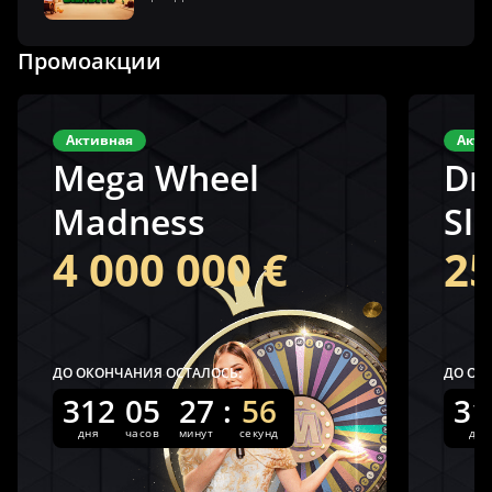
Промоакции
Активная
Акти
Mega Wheel
Dr
Madness
Sl
4 000 000 €
25
ДО ОКОНЧАНИЯ ОСТАЛОСЬ:
ДО ОК
312
05
27
:
56
31
дня
часов
минут
секунд
дня