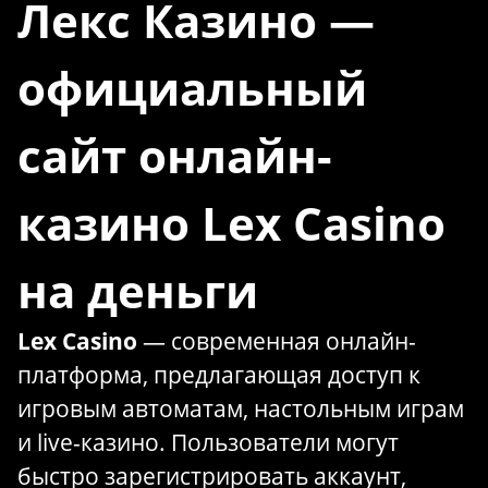
Лекс Казино —
официальный
сайт онлайн-
казино Lex Casino
на деньги
Lex Casino
— современная онлайн-
платформа, предлагающая доступ к
игровым автоматам, настольным играм
и live-казино. Пользователи могут
быстро зарегистрировать аккаунт,