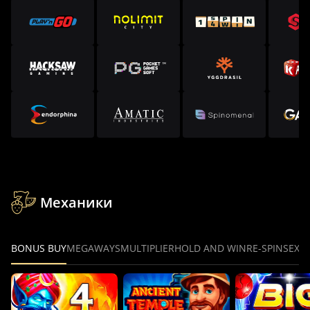
Механики
BONUS BUY
MEGAWAYS
MULTIPLIER
HOLD AND WIN
RE-SPINS
EXP