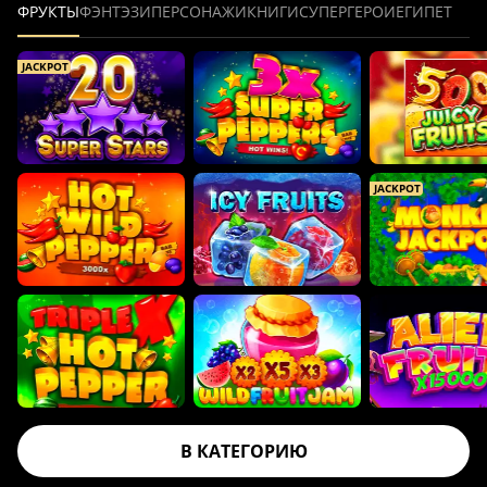
ФРУКТЫ
ФЭНТЭЗИ
ПЕРСОНАЖИ
КНИГИ
СУПЕРГЕРОИ
ЕГИПЕТ
JACKPOT
JACKPOT
В КАТЕГОРИЮ