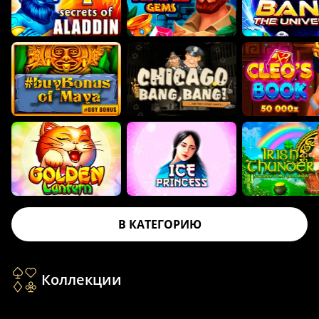
В КАТЕГОРИЮ
Коллекции