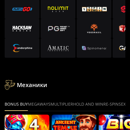
Механики
BONUS BUY
MEGAWAYS
MULTIPLIER
HOLD AND WIN
RE-SPINS
EXP