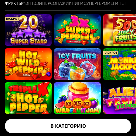
ФРУКТЫ
ФЭНТЭЗИ
ПЕРСОНАЖИ
КНИГИ
СУПЕРГЕРОИ
ЕГИПЕТ
JACKPOT
JACKPOT
В КАТЕГОРИЮ