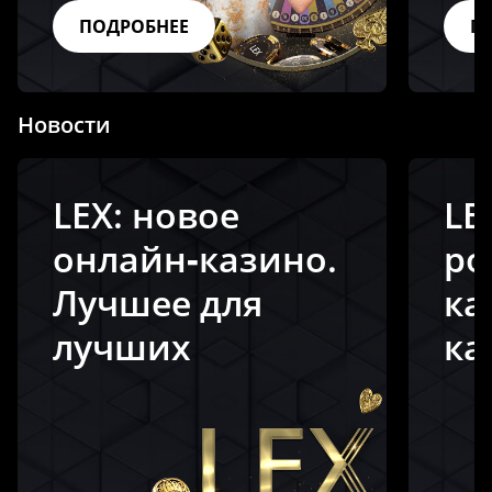
ПОДРОБНЕЕ
П
Новости
LEX: новое
LE
онлайн‑казино.
ро
Лучшее для
ка
лучших
ка