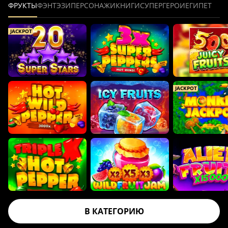
ФРУКТЫ
ФЭНТЭЗИ
ПЕРСОНАЖИ
КНИГИ
СУПЕРГЕРОИ
ЕГИПЕТ
JACKPOT
JACKPOT
В КАТЕГОРИЮ