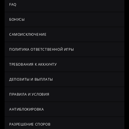
FAQ
БОНУСЫ
САМОИСКЛЮЧЕНИЕ
ПОЛИТИКА ОТВЕТСТВЕННОЙ ИГРЫ
ТРЕБОВАНИЯ К АККАУНТУ
ДЕПОЗИТЫ И ВЫПЛАТЫ
ПРАВИЛА И УСЛОВИЯ
АНТИБЛОКИРОВКА
РАЗРЕШЕНИЕ СПОРОВ