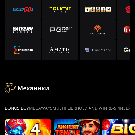
Механики
BONUS BUY
MEGAWAYS
MULTIPLIER
HOLD AND WIN
RE-SPINS
EXP