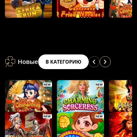
Новые
В КАТЕГОРИЮ
NEW
NEW
NEW
NEW