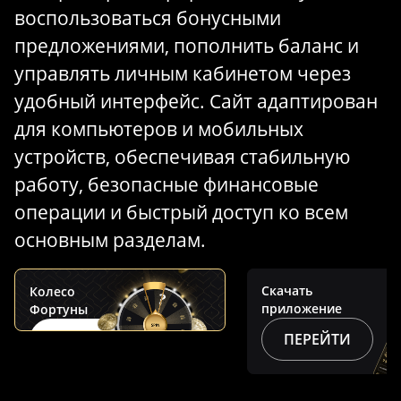
воспользоваться бонусными
предложениями, пополнить баланс и
управлять личным кабинетом через
удобный интерфейс. Сайт адаптирован
для компьютеров и мобильных
устройств, обеспечивая стабильную
работу, безопасные финансовые
операции и быстрый доступ ко всем
основным разделам.
Скачать
Колесо
приложение
Фортуны
ПЕРЕЙТИ
КРУТИТЬ