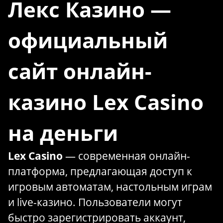
Лекс Казино —
официальный
сайт онлайн-
казино Lex Casino
на деньги
Lex Casino
— современная онлайн-
платформа, предлагающая доступ к
игровым автоматам, настольным играм
и live-казино. Пользователи могут
быстро зарегистрировать аккаунт,