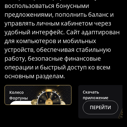
воспользоваться бонусными
предложениями, пополнить баланс и
управлять личным кабинетом через
удобный интерфейс. Сайт адаптирован
для компьютеров и мобильных
устройств, обеспечивая стабильную
работу, безопасные финансовые
операции и быстрый доступ ко всем
основным разделам.
Скачать
Колесо
приложение
Фортуны
ПЕРЕЙТИ
КРУТИТЬ