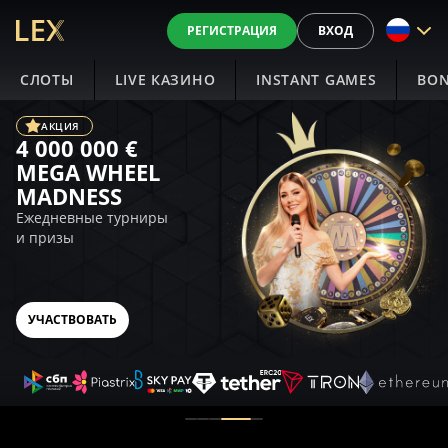
РЕГИСТРАЦИЯ
ВХОД
СЛОТЫ
LIVE КАЗИНО
INSTANT GAMES
BON
АКЦИЯ
4 000 000 €
MEGA WHEEL
MADNESS
Ежедневные турниры
и призы
УЧАСТВОВАТЬ