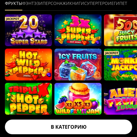
ФРУКТЫ
ФЭНТЭЗИ
ПЕРСОНАЖИ
КНИГИ
СУПЕРГЕРОИ
ЕГИПЕТ
JACKPOT
JACKPOT
В КАТЕГОРИЮ