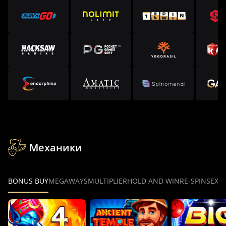
Механики
BONUS BUY
MEGAWAYS
MULTIPLIER
HOLD AND WIN
RE-SPINS
EXP