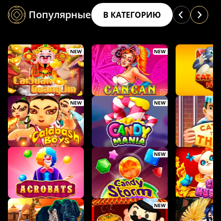
Популярные
В КАТЕГОРИЮ
NEW
NEW
NEW
NEW
NEW
NEW