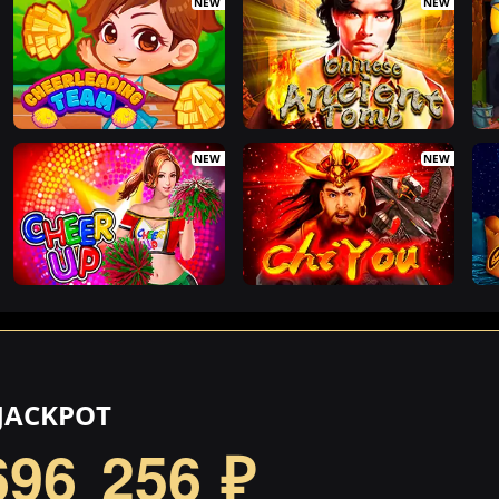
NEW
NEW
NEW
NEW
5
JACKPOT
6
9
6
2
5
6
₽