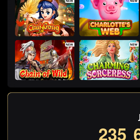
NEW
NEW
NEW
NEW
2
3
5