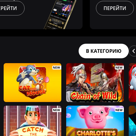
ЕРЕЙТИ
ПЕРЕЙТИ
В КАТЕГОРИЮ
NEW
NEW
NEW
NEW