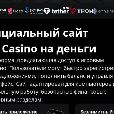
ициальный сайт
 Casino на деньги
орма, предлагающая доступ к игровым
ино. Пользователи могут быстро зарегистр
едложениями, пополнить баланс и управля
фейс. Сайт адаптирован для компьютеров 
бильную работу, безопасные финансовые
овным разделам.
ать приложение
Безлимитный