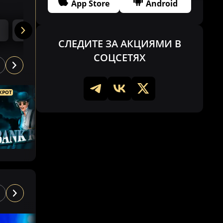
App Store
Android
Playtech
Fugaso
Betsoft Gaming
0 ₽
0 ₽
590 194 839 ₽
СЛЕДИТЕ ЗА АКЦИЯМИ В
СОЦСЕТЯХ
KPOT
JACKPOT
JACKPOT