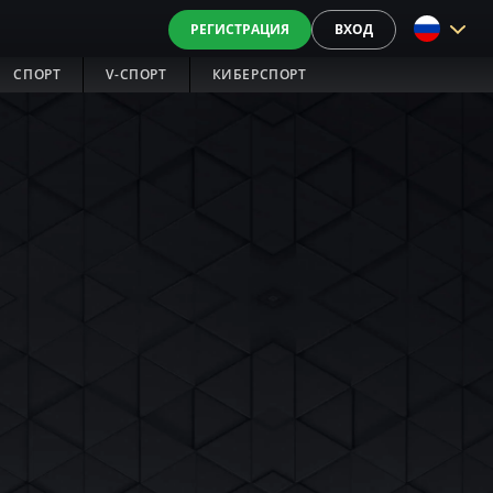
РЕГИСТРАЦИЯ
ВХОД
СПОРТ
V-СПОРТ
КИБЕРСПОРТ