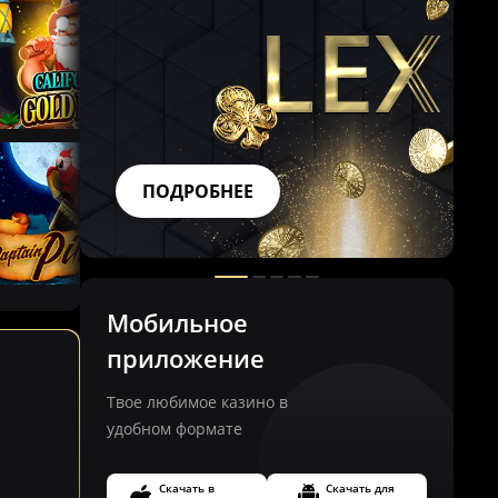
NEW
NEW
NEW
NEW
ПОДРОБНЕЕ
Мобильное
приложение
Твое любимое казино в
удобном формате
Скачать в
Скачать для