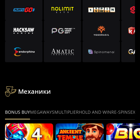
Механики
BONUS BUY
MEGAWAYS
MULTIPLIER
HOLD AND WIN
RE-SPINS
EXP