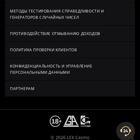
МЕТОДЫ ТЕСТИРОВАНИЯ СПРАВЕДЛИВОСТИ И
ГЕНЕРАТОРОВ СЛУЧАЙНЫХ ЧИСЕЛ
ПРОТИВОДЕЙСТВИЕ ОТМЫВАНИЮ ДОХОДОВ
ПОЛИТИКА ПРОВЕРКИ КЛИЕНТОВ
КОНФИДЕНЦИАЛЬНОСТЬ И УПРАВЛЕНИЕ
ПЕРСОНАЛЬНЫМИ ДАННЫМИ
ПАРТНЕРАМ
© 2026 LEX Casino