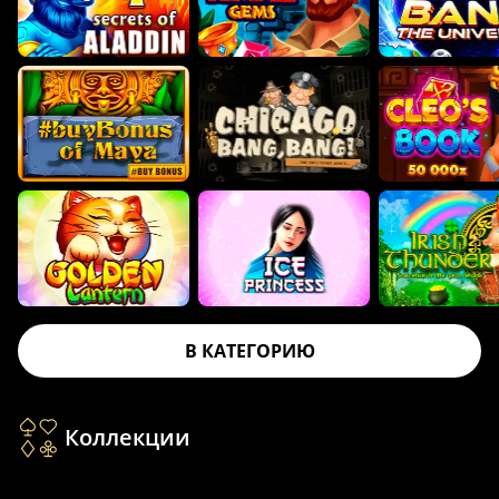
В КАТЕГОРИЮ
Коллекции