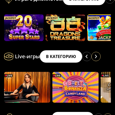
JACKPOT
JACKPOT
JACKPOT
Live-игры
В КАТЕГОРИЮ
LIVE
LIVE
LIVE