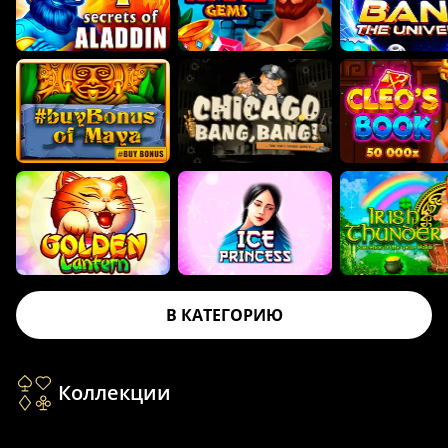
В КАТЕГОРИЮ
Коллекции