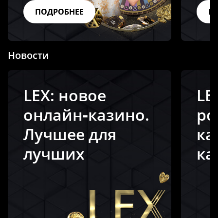
ПОДРОБНЕЕ
П
Новости
LEX: новое
LE
онлайн‑казино.
ро
Лучшее для
ка
лучших
ка