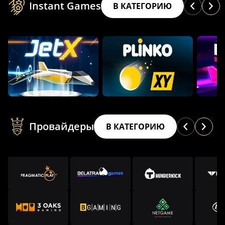
Instant Games
В КАТЕГОРИЮ
Провайдеры
В КАТЕГОРИЮ