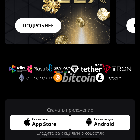
ПОДРОБНЕЕ
П
Скачать приложение
Скачать в
Скачать для
App Store
Android
Следите за акциями в соцсетях