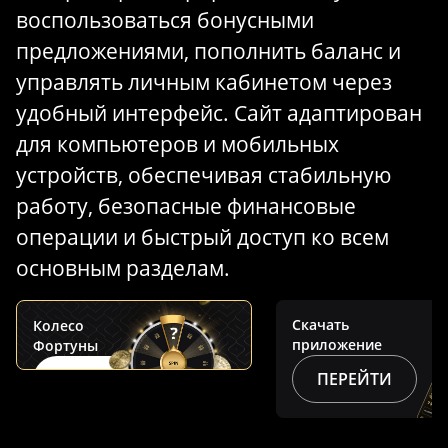
воспользоваться бонусными
предложениями, пополнить баланс и
управлять личным кабинетом через
удобный интерфейс. Сайт адаптирован
для компьютеров и мобильных
устройств, обеспечивая стабильную
работу, безопасные финансовые
операции и быстрый доступ ко всем
основным разделам.
Скачать
Колесо
приложение
Фортуны
ПЕРЕЙТИ
КРУТИТЬ