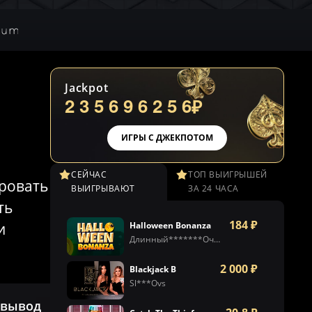
5
Jackpot
2
3
5
6
9
6
2
5
6
₽
ИГРЫ С ДЖЕКПОТОМ
СЕЙЧАС
ТОП ВЫИГРЫШЕЙ
ировать
ВЫИГРЫВАЮТ
ЗА 24 ЧАСА
ть
184 ₽
и
Halloween Bonanza
Длинный*******ОченьОч
2 000 ₽
Blackjack B
Sl***Ovs
 вывод
Кешбэк 10%