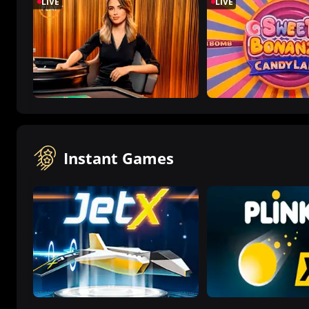
LIVE
LIVE
Instant Games