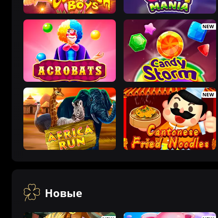
NEW
NEW
Новые