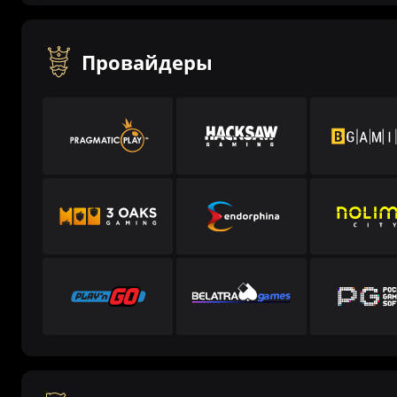
Провайдеры