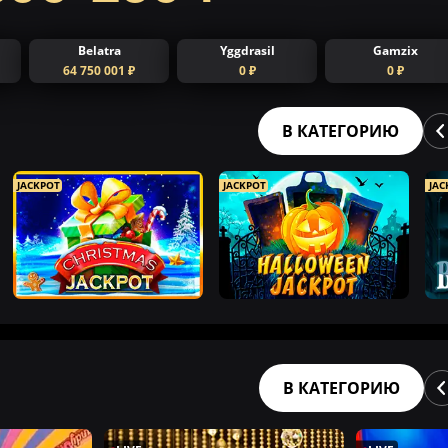
Belatra
Yggdrasil
Gamzix
64 750 001 ₽
0 ₽
0 ₽
В КАТЕГОРИЮ
JACKPOT
JACKPOT
JAC
В КАТЕГОРИЮ