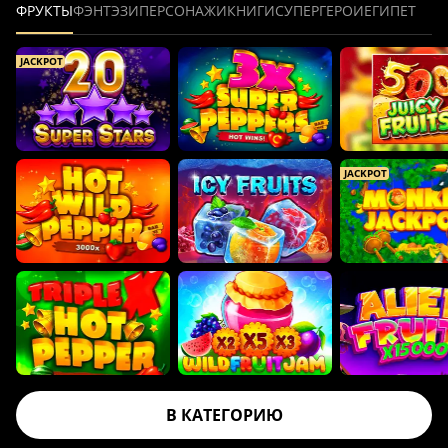
ФРУКТЫ
ФЭНТЭЗИ
ПЕРСОНАЖИ
КНИГИ
СУПЕРГЕРОИ
ЕГИПЕТ
JACKPOT
JACKPOT
В КАТЕГОРИЮ