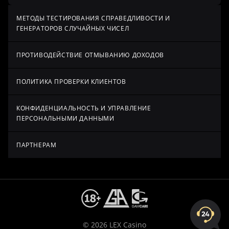
МЕТОДЫ ТЕСТИРОВАНИЯ СПРАВЕДЛИВОСТИ И
ГЕНЕРАТОРОВ СЛУЧАЙНЫХ ЧИСЕЛ
ПРОТИВОДЕЙСТВИЕ ОТМЫВАНИЮ ДОХОДОВ
ПОЛИТИКА ПРОВЕРКИ КЛИЕНТОВ
КОНФИДЕНЦИАЛЬНОСТЬ И УПРАВЛЕНИЕ
ПЕРСОНАЛЬНЫМИ ДАННЫМИ
ПАРТНЕРАМ
© 2026 LEX Casino