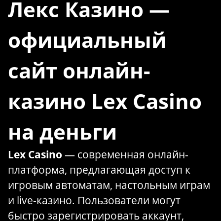
Лекс Казино —
официальный
сайт онлайн-
казино Lex Casino
на деньги
Lex Casino
— современная онлайн-
платформа, предлагающая доступ к
игровым автоматам, настольным играм
и live-казино. Пользователи могут
быстро зарегистрировать аккаунт,