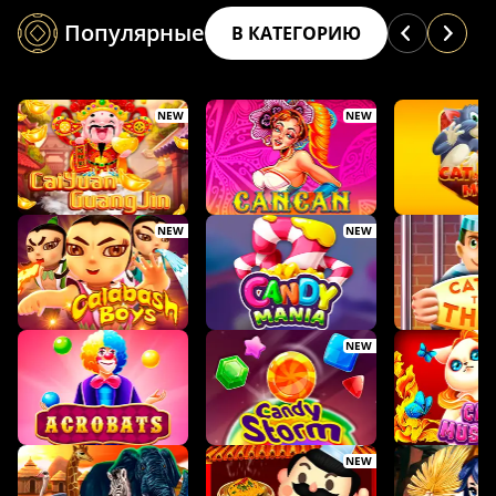
Популярные
В КАТЕГОРИЮ
NEW
NEW
NEW
NEW
NEW
NEW