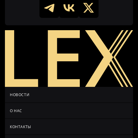
НОВОСТИ
О НАС
КОНТАКТЫ