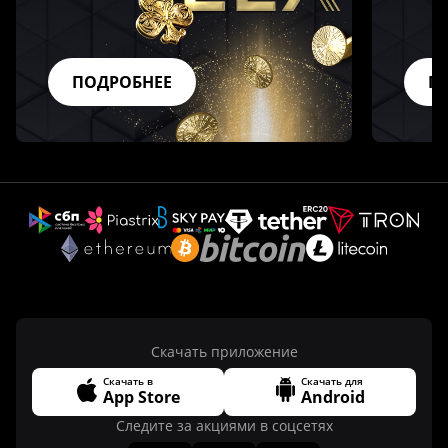
ПОДРОБНЕЕ
П
Скачать приложение
Скачать в
Скачать для
App Store
Android
Следите за акциями в соцсетях