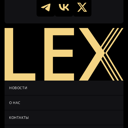
НОВОСТИ
О НАС
КОНТАКТЫ