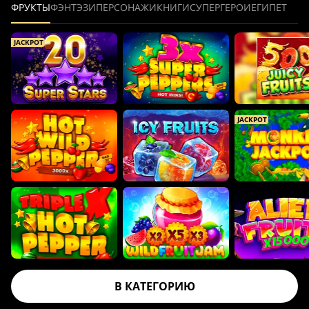
ФРУКТЫ
ФЭНТЭЗИ
ПЕРСОНАЖИ
КНИГИ
СУПЕРГЕРОИ
ЕГИПЕТ
JACKPOT
JACKPOT
В КАТЕГОРИЮ