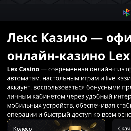
Лекс Казино — оф
онлайн-казино Lex
Lex Casino
— современная онлайн-платф
автоматам, настольным играм и live-каз
аккаунт, воспользоваться бонусными пр
личным кабинетом через удобный интер
мобильных устройств, обеспечивая ста
операции и быстрый доступ ко всем осн
Скач
Колесо