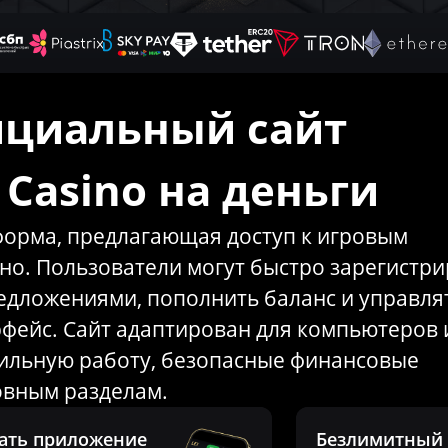
ициальный сайт
 Casino на деньги
орма, предлагающая доступ к игровым
ино. Пользователи могут быстро зарегистр
едложениями, пополнить баланс и управля
фейс. Сайт адаптирован для компьютеров 
бильную работу, безопасные финансовые
овным разделам.
ать приложение
Безлимитный