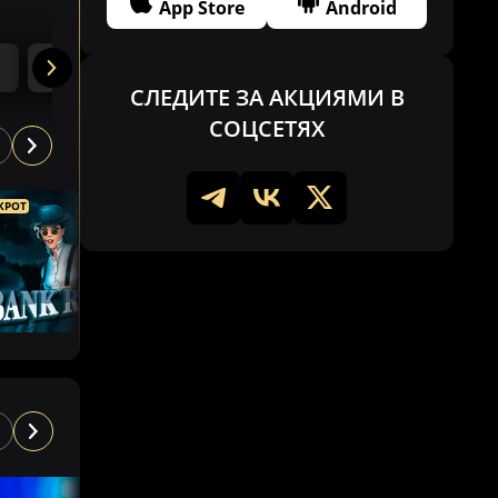
App Store
Android
Playtech
Fugaso
Betsoft Gaming
0 ₽
0 ₽
590 194 839 ₽
СЛЕДИТЕ ЗА АКЦИЯМИ В
СОЦСЕТЯХ
KPOT
JACKPOT
JACKPOT