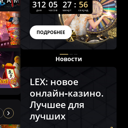
312
05
27
:
56
дня
часов
минут
секунд
ПОДРОБНЕЕ
Новости
LEX: новое
онлайн‑казино.
Лучшее для
лучших