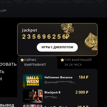
5
Jackpot
2
3
5
6
9
6
2
5
6
₽
ИГРЫ С ДЖЕКПОТОМ
СЕЙЧАС
ТОП ВЫИГРЫШЕЙ
ировать
ВЫИГРЫВАЮТ
ЗА 24 ЧАСА
ть
184 ₽
и
Halloween Bonanza
Длинный*******ОченьОч
2 000 ₽
Blackjack B
Sl***Ovs
 вывод
Кешбэк 10%