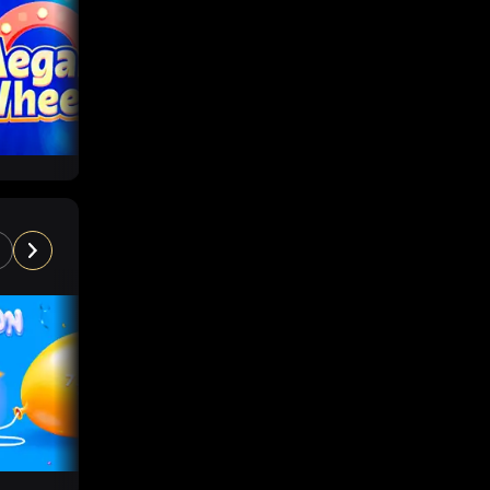
LIVE
LIV
JACKPOT