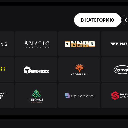
В КАТЕГОРИЮ