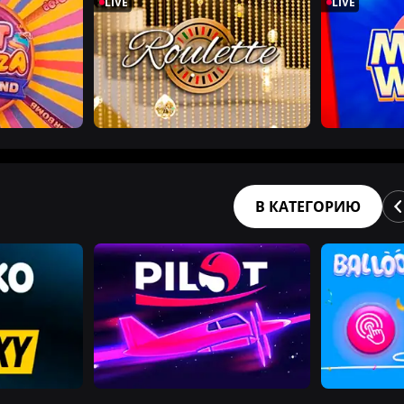
LIVE
LIVE
В КАТЕГОРИЮ