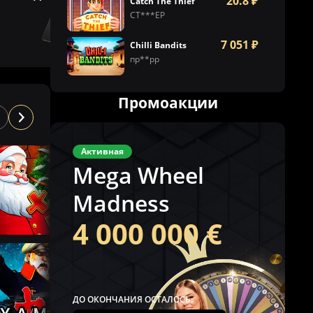
20.8 ₽
Catch The Thief
СТ***ЕР
ПЕРЕЙТИ
7 051 ₽
Chilli Bandits
пр**рр
Промоакции
Активная
Mega Wheel
Madness
4 000 000 €
ДО ОКОНЧАНИЯ ОСТАЛОСЬ: