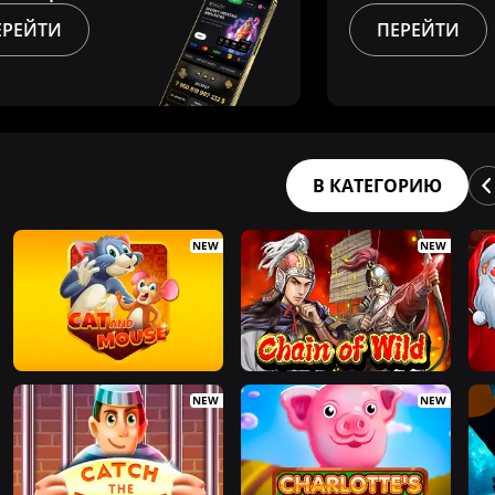
ЕРЕЙТИ
ПЕРЕЙТИ
В КАТЕГОРИЮ
NEW
NEW
NEW
NEW