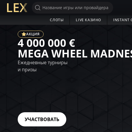
Название игры или провайдера
СЛОТЫ
LIVE КАЗИНО
INSTANT 
АКЦИЯ
4 000 000 €
MEGA WHEEL MADNE
Ежедневные турниры
и призы
УЧАСТВОВАТЬ