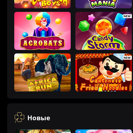
NEW
NEW
Новые