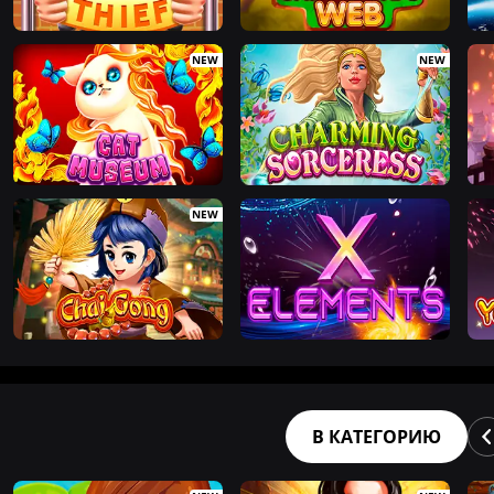
NEW
NEW
NEW
В КАТЕГОРИЮ