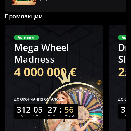
Промоакции
Активная
Акти
Mega Wheel
Dr
Madness
Sl
4 000 000 €
25
ДО ОКОНЧАНИЯ ОСТАЛОСЬ:
ДО ОК
312
05
27
:
56
31
дня
часов
минут
секунд
дня