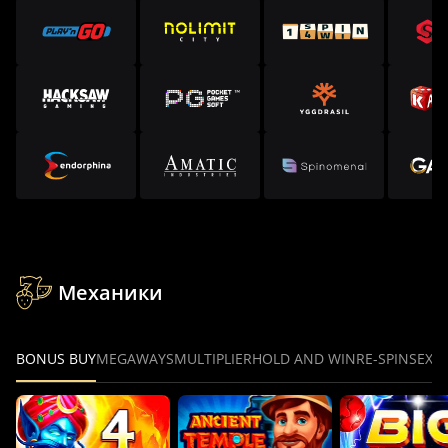
Механики
BONUS BUY
MEGAWAYS
MULTIPLIER
HOLD AND WIN
RE-SPINS
EXP