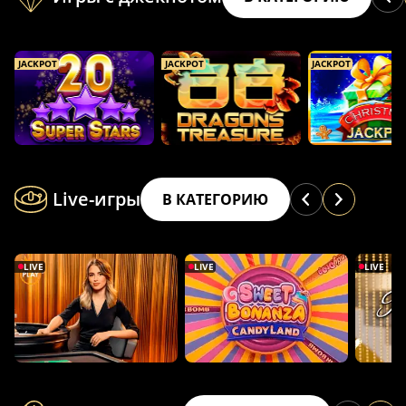
JACKPOT
JACKPOT
JACKPOT
Live-игры
В КАТЕГОРИЮ
LIVE
LIVE
LIVE