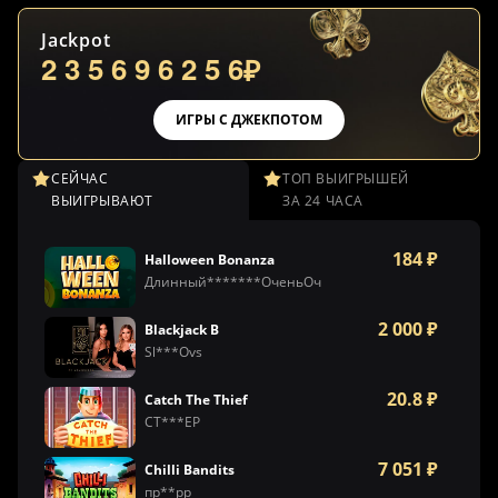
5
Jackpot
2
3
5
6
9
6
2
5
6
₽
ИГРЫ С ДЖЕКПОТОМ
СЕЙЧАС
ТОП ВЫИГРЫШЕЙ
ВЫИГРЫВАЮТ
ЗА 24 ЧАСА
184 ₽
Halloween Bonanza
Длинный*******ОченьОч
2 000 ₽
Blackjack B
Sl***Ovs
20.8 ₽
Catch The Thief
СТ***ЕР
7 051 ₽
Chilli Bandits
пр**рр