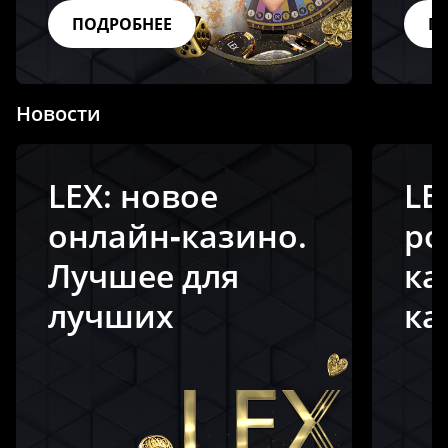
ПОДРОБНЕЕ
П
Новости
LEX: новое
LE
онлайн‑казино.
ро
Лучшее для
ка
лучших
ка