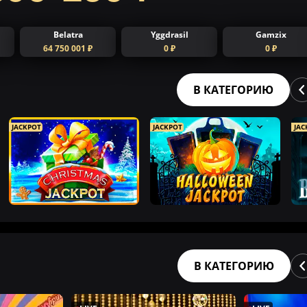
Belatra
Yggdrasil
Gamzix
64 750 001 ₽
0 ₽
0 ₽
В КАТЕГОРИЮ
JACKPOT
JACKPOT
JAC
В КАТЕГОРИЮ