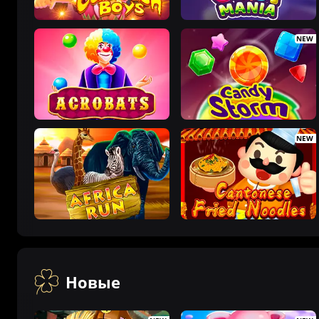
NEW
NEW
Новые