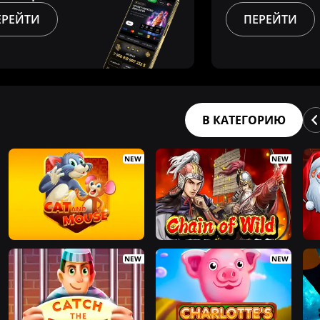
ЕРЕЙТИ
ПЕРЕЙТИ
В КАТЕГОРИЮ
NEW
NEW
NEW
NEW