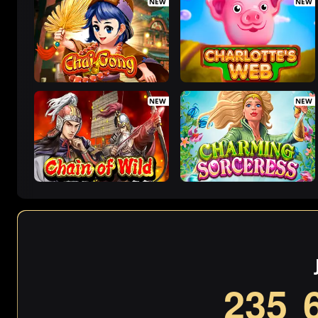
NEW
NEW
NEW
NEW
2
3
5