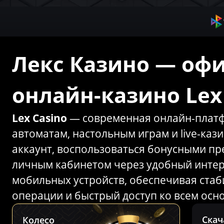
Лекс Казино — оф
онлайн-казино Lex
Lex Casino
— современная онлайн-платф
автоматам, настольным играм и live-каз
аккаунт, воспользоваться бонусными пр
личным кабинетом через удобный интер
мобильных устройств, обеспечивая ста
операции и быстрый доступ ко всем осн
Скач
Колесо