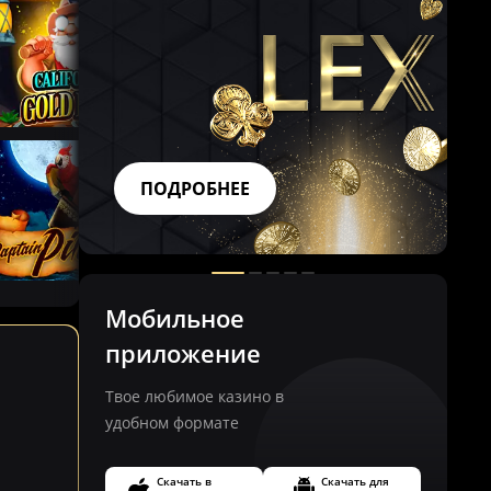
NEW
NEW
NEW
NEW
ПОДРОБНЕЕ
Мобильное
приложение
Твое любимое казино в
удобном формате
Скачать в
Скачать для