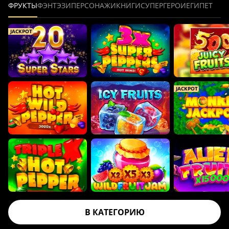
ФРУКТЫ
ФЭНТЭЗИ
ПЕРСОНАЖИ
КНИГИ
СУПЕРГЕРОИ
ЕГИПЕТ
JACKPOT
JACKPOT
В КАТЕГОРИЮ