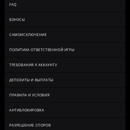
FAQ
БОНУСЫ
САМОИСКЛЮЧЕНИЕ
ПОЛИТИКА ОТВЕТСТВЕННОЙ ИГРЫ
ТРЕБОВАНИЯ К АККАУНТУ
ДЕПОЗИТЫ И ВЫПЛАТЫ
ПРАВИЛА И УСЛОВИЯ
АНТИБЛОКИРОВКА
РАЗРЕШЕНИЕ СПОРОВ