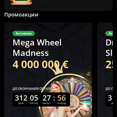
Промоакции
Активная
Акти
Mega Wheel
Dr
Madness
Sl
4 000 000 €
25
ДО ОКОНЧАНИЯ ОСТАЛОСЬ:
ДО ОК
312
05
27
:
56
31
дня
часов
минут
секунд
дня