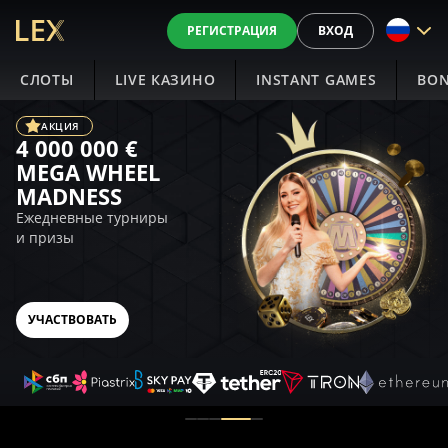
РЕГИСТРАЦИЯ
ВХОД
СЛОТЫ
LIVE КАЗИНО
INSTANT GAMES
BON
АКЦИЯ
4 000 000 €
MEGA WHEEL
MADNESS
Ежедневные турниры
и призы
УЧАСТВОВАТЬ