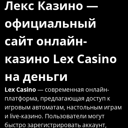
Лекс Казино —
официальный
сайт онлайн-
казино Lex Casino
на деньги
Lex Casino
— современная онлайн-
платформа, предлагающая доступ к
игровым автоматам, настольным играм
и live-казино. Пользователи могут
быстро зарегистрировать аккаунт,