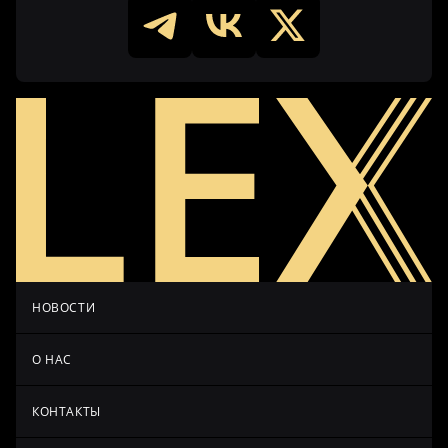
НОВОСТИ
О НАС
КОНТАКТЫ