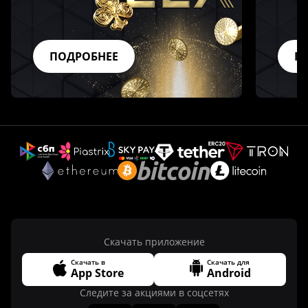
ПОДРОБНЕЕ
П
Скачать приложение
Скачать в
Скачать для
App Store
Android
Следите за акциями в соцсетях