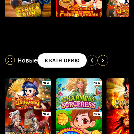
Новые
В КАТЕГОРИЮ
NEW
NEW
NEW
NEW