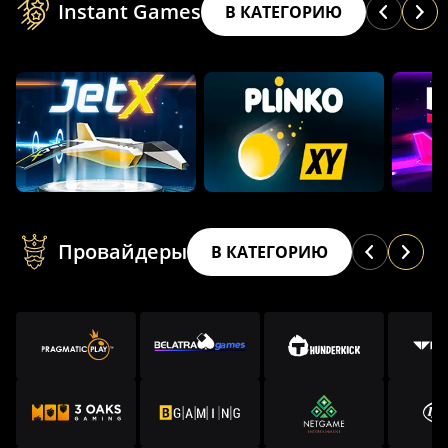
Instant Games
В КАТЕГОРИЮ
Провайдеры
В КАТЕГОРИЮ