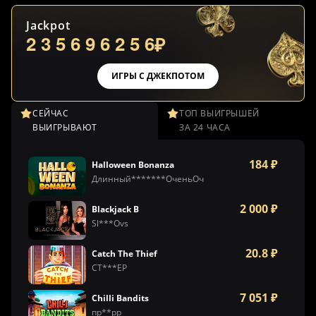
5
Jackpot
2
3
5
6
9
6
2
5
6
₽
ИГРЫ С ДЖЕКПОТОМ
СЕЙЧАС
ТОП ВЫИГРЫШЕЙ
ВЫИГРЫВАЮТ
ЗА 24 ЧАСА
184 ₽
Halloween Bonanza
Длинный*******ОченьОч
2 000 ₽
Blackjack B
Sl***Ovs
20.8 ₽
Catch The Thief
СТ***ЕР
7 051 ₽
Chilli Bandits
пр**рр