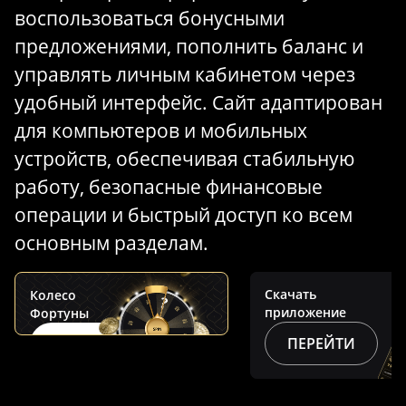
воспользоваться бонусными
предложениями, пополнить баланс и
управлять личным кабинетом через
удобный интерфейс. Сайт адаптирован
для компьютеров и мобильных
устройств, обеспечивая стабильную
работу, безопасные финансовые
операции и быстрый доступ ко всем
основным разделам.
Скачать
Колесо
приложение
Фортуны
ПЕРЕЙТИ
КРУТИТЬ