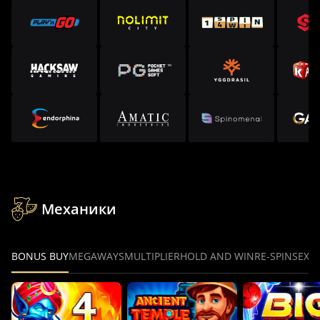
Механики
BONUS BUY
MEGAWAYS
MULTIPLIER
HOLD AND WIN
RE-SPINS
EXP