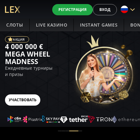
РЕГИСТРАЦИЯ
ВХОД
СЛОТЫ
LIVE КАЗИНО
INSTANT GAMES
BON
АКЦИЯ
4 000 000 €
MEGA WHEEL
MADNESS
Ежедневные турниры
и призы
УЧАСТВОВАТЬ