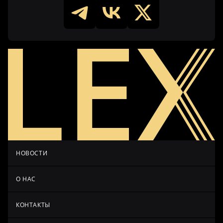
НОВОСТИ
О НАС
КОНТАКТЫ