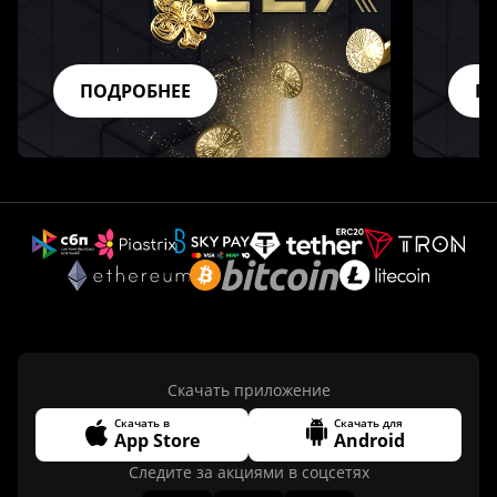
ПОДРОБНЕЕ
П
Скачать приложение
Скачать в
Скачать для
App Store
Android
Следите за акциями в соцсетях