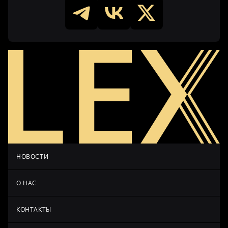
НОВОСТИ
О НАС
КОНТАКТЫ