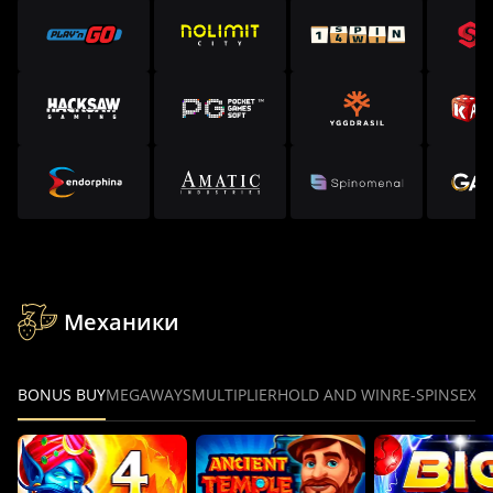
Механики
BONUS BUY
MEGAWAYS
MULTIPLIER
HOLD AND WIN
RE-SPINS
EXP