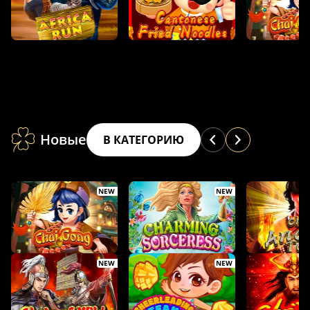
Новые
В КАТЕГОРИЮ
NEW
NEW
NEW
NEW