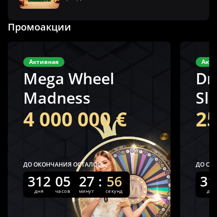
Промоакции
Активная
Акти
Mega Wheel
Dr
Madness
Sl
4 000 000 €
25
ДО ОКОНЧАНИЯ ОСТАЛОСЬ:
ДО ОК
312
05
27
:
56
31
дня
часов
минут
секунд
дня