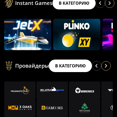
Instant Games
В КАТЕГОРИЮ
Провайдеры
В КАТЕГОРИЮ