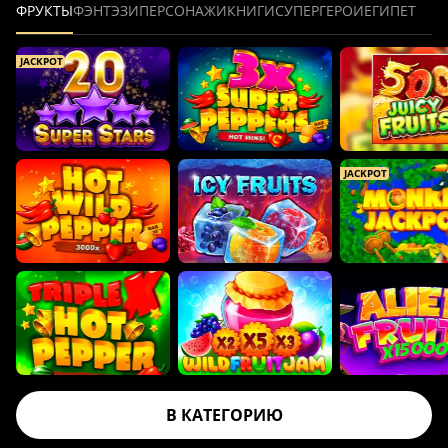
ФРУКТЫ
ФЭНТЭЗИ
ПЕРСОНАЖИ
КНИГИ
СУПЕРГЕРОИ
ЕГИПЕТ
JACKPOT
JACKPOT
В КАТЕГОРИЮ