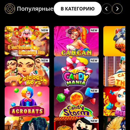
Популярные
В КАТЕГОРИЮ
NEW
NEW
NEW
NEW
NEW
NEW