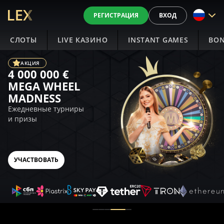
РЕГИСТРАЦИЯ
ВХОД
СЛОТЫ
LIVE КАЗИНО
INSTANT GAMES
BON
АКЦИЯ
4 000 000 €
MEGA WHEEL
MADNESS
Ежедневные турниры
и призы
УЧАСТВОВАТЬ