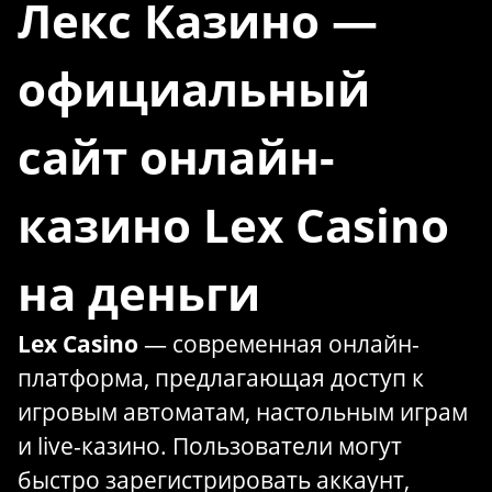
Лекс Казино —
официальный
сайт онлайн-
казино Lex Casino
на деньги
Lex Casino
— современная онлайн-
платформа, предлагающая доступ к
игровым автоматам, настольным играм
и live-казино. Пользователи могут
быстро зарегистрировать аккаунт,