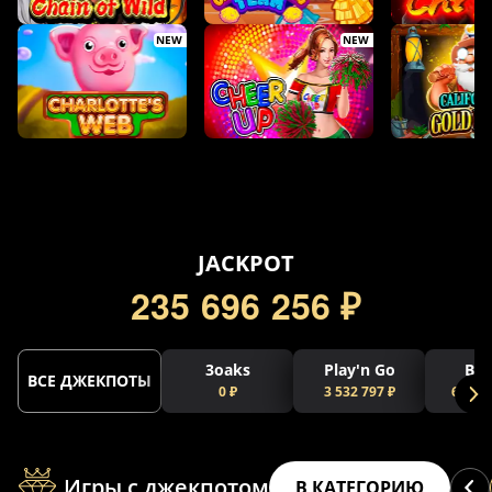
NEW
NEW
5
JACKPOT
2
3
5
6
9
6
2
5
6
₽
3oaks
Play'n Go
Bel
ВСЕ ДЖЕКПОТЫ
0 ₽
3 532 797 ₽
64 750
Игры с джекпотом
В КАТЕГОРИЮ