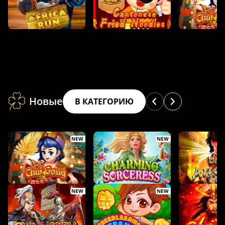
Новые
В КАТЕГОРИЮ
NEW
NEW
NEW
NEW