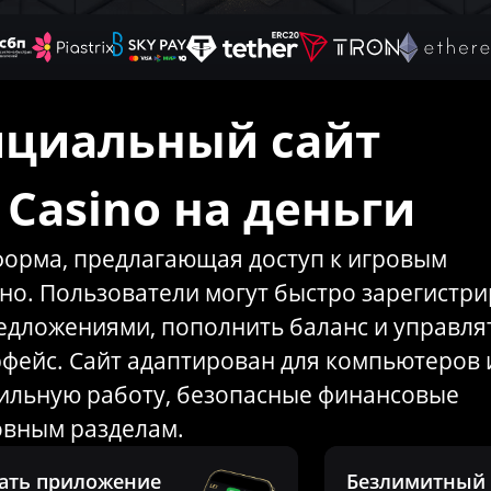
ициальный сайт
 Casino на деньги
орма, предлагающая доступ к игровым
ино. Пользователи могут быстро зарегистр
едложениями, пополнить баланс и управля
фейс. Сайт адаптирован для компьютеров 
бильную работу, безопасные финансовые
овным разделам.
ать приложение
Безлимитный