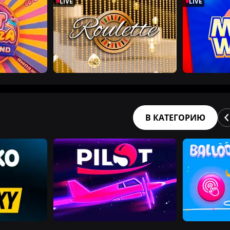
LIVE
LIVE
В КАТЕГОРИЮ