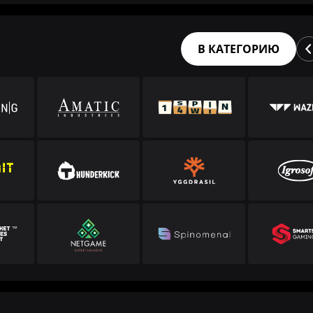
В КАТЕГОРИЮ