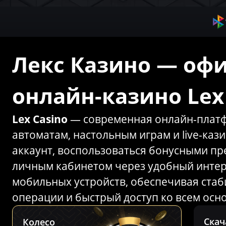
Лекс Казино — оф
онлайн-казино Lex
Lex Casino
— современная онлайн-платф
автоматам, настольным играм и live-каз
аккаунт, воспользоваться бонусными пр
личным кабинетом через удобный интер
мобильных устройств, обеспечивая ста
операции и быстрый доступ ко всем осн
Скач
Колесо