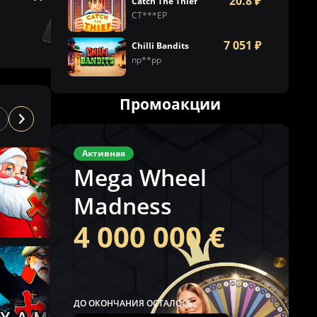
20.8 ₽
Catch The Thief
СТ***ЕР
ПЕРЕЙТИ
7 051 ₽
Chilli Bandits
пр**рр
Промоакции
Активная
Mega Wheel
Madness
4 000 000 €
ДО ОКОНЧАНИЯ ОСТАЛОСЬ: