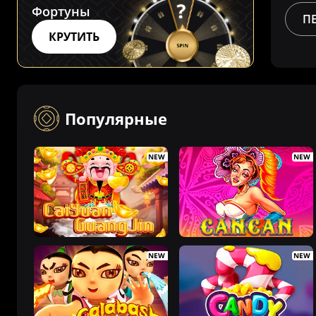
Фортуны
П
КРУТИТЬ
Популярные
NEW
NEW
NEW
NEW