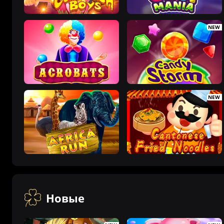
NEW
NEW
Новые