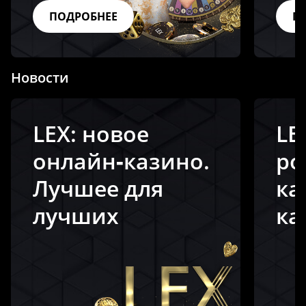
ПОДРОБНЕЕ
П
Новости
LEX: новое
LE
онлайн‑казино.
ро
Лучшее для
ка
лучших
ка