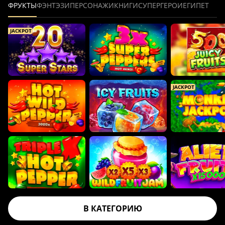
ФРУКТЫ
ФЭНТЭЗИ
ПЕРСОНАЖИ
КНИГИ
СУПЕРГЕРОИ
ЕГИПЕТ
JACKPOT
JACKPOT
В КАТЕГОРИЮ