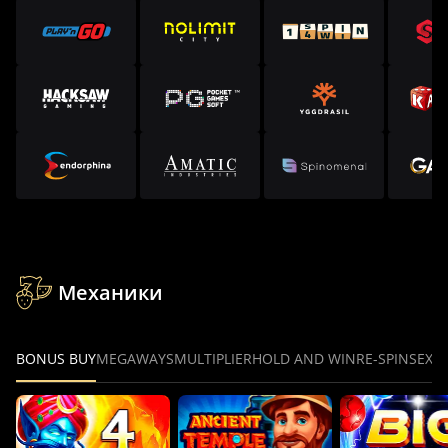
Механики
BONUS BUY
MEGAWAYS
MULTIPLIER
HOLD AND WIN
RE-SPINS
EXP