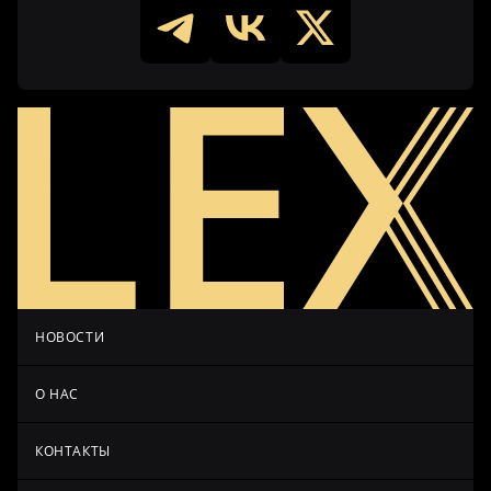
НОВОСТИ
О НАС
КОНТАКТЫ