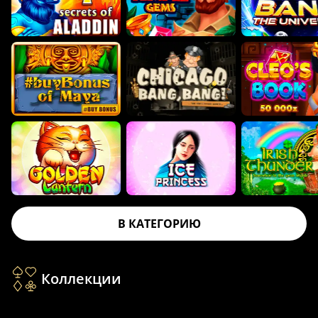
В КАТЕГОРИЮ
Коллекции