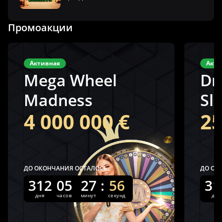
Промоакции
Активная
Акти
Mega Wheel
Dr
Madness
Sl
4 000 000 €
25
ДО ОКОНЧАНИЯ ОСТАЛОСЬ:
ДО ОК
312
05
27
:
56
31
дня
часов
минут
секунд
дня