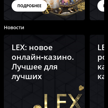
ПОДРОБНЕЕ
П
Новости
LEX: новое
LE
онлайн‑казино.
ро
Лучшее для
ка
лучших
ка