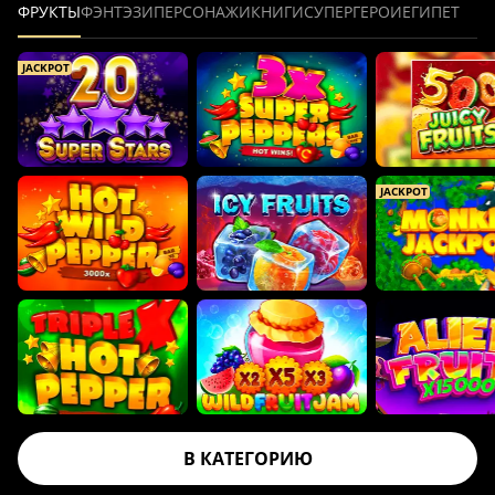
ФРУКТЫ
ФЭНТЭЗИ
ПЕРСОНАЖИ
КНИГИ
СУПЕРГЕРОИ
ЕГИПЕТ
JACKPOT
JACKPOT
В КАТЕГОРИЮ