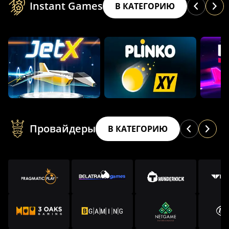
Instant Games
В КАТЕГОРИЮ
Провайдеры
В КАТЕГОРИЮ