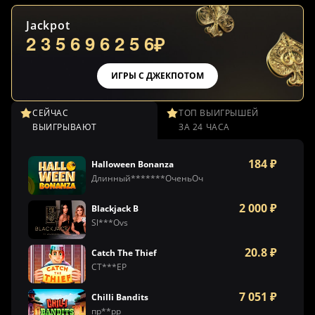
5
Jackpot
2
3
5
6
9
6
2
5
6
₽
ИГРЫ С ДЖЕКПОТОМ
СЕЙЧАС
ТОП ВЫИГРЫШЕЙ
ВЫИГРЫВАЮТ
ЗА 24 ЧАСА
184 ₽
Halloween Bonanza
Длинный*******ОченьОч
2 000 ₽
Blackjack B
Sl***Ovs
20.8 ₽
Catch The Thief
СТ***ЕР
7 051 ₽
Chilli Bandits
пр**рр