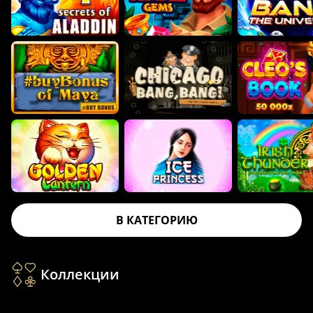
В КАТЕГОРИЮ
Коллекции