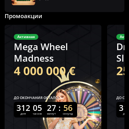
Промоакции
Активная
Акти
Mega Wheel
Dr
Madness
Sl
4 000 000 €
25
ДО ОКОНЧАНИЯ ОСТАЛОСЬ:
ДО ОК
312
05
27
:
56
31
дня
часов
минут
секунд
дня