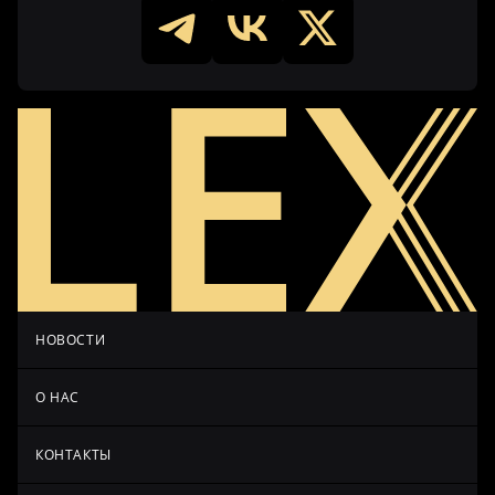
НОВОСТИ
О НАС
КОНТАКТЫ