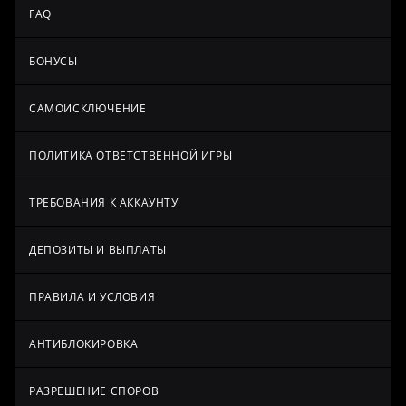
FAQ
БОНУСЫ
САМОИСКЛЮЧЕНИЕ
ПОЛИТИКА ОТВЕТСТВЕННОЙ ИГРЫ
ТРЕБОВАНИЯ К АККАУНТУ
ДЕПОЗИТЫ И ВЫПЛАТЫ
ПРАВИЛА И УСЛОВИЯ
АНТИБЛОКИРОВКА
РАЗРЕШЕНИЕ СПОРОВ