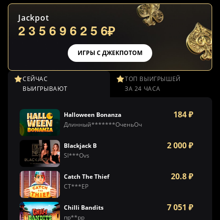
5
Jackpot
2
3
5
6
9
6
2
5
6
₽
ИГРЫ С ДЖЕКПОТОМ
СЕЙЧАС
ТОП ВЫИГРЫШЕЙ
ВЫИГРЫВАЮТ
ЗА 24 ЧАСА
184 ₽
Halloween Bonanza
Длинный*******ОченьОч
2 000 ₽
Blackjack B
Sl***Ovs
20.8 ₽
Catch The Thief
СТ***ЕР
7 051 ₽
Chilli Bandits
пр**рр