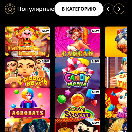
Популярные
В КАТЕГОРИЮ
NEW
NEW
NEW
NEW
NEW
NEW