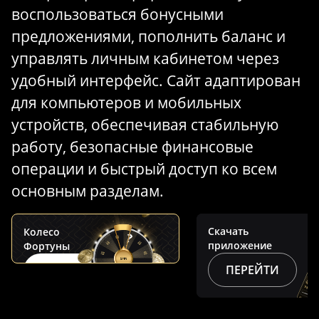
воспользоваться бонусными
предложениями, пополнить баланс и
управлять личным кабинетом через
удобный интерфейс. Сайт адаптирован
для компьютеров и мобильных
устройств, обеспечивая стабильную
работу, безопасные финансовые
операции и быстрый доступ ко всем
основным разделам.
Скачать
Колесо
приложение
Фортуны
ПЕРЕЙТИ
КРУТИТЬ