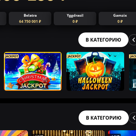
Belatra
Yggdrasil
Gamzix
64 750 001 ₽
0 ₽
0 ₽
В КАТЕГОРИЮ
JACKPOT
JACKPOT
JAC
В КАТЕГОРИЮ