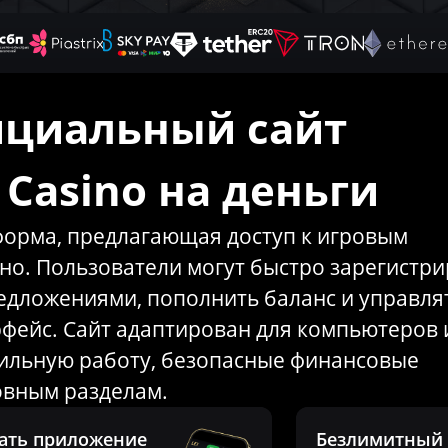
ициальный сайт
 Casino на деньги
орма, предлагающая доступ к игровым
ино. Пользователи могут быстро зарегистр
едложениями, пополнить баланс и управля
фейс. Сайт адаптирован для компьютеров 
бильную работу, безопасные финансовые
овным разделам.
ать приложение
Безлимитный