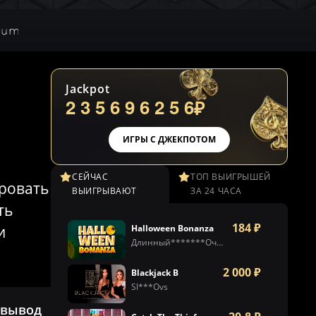
5
Jackpot
2
3
5
6
9
6
2
5
6
₽
ИГРЫ С ДЖЕКПОТОМ
СЕЙЧАС
ТОП ВЫИГРЫШЕЙ
ировать
ВЫИГРЫВАЮТ
ЗА 24 ЧАСА
ть
184 ₽
и
Halloween Bonanza
Длинный*******ОченьОч
2 000 ₽
Blackjack B
Sl***Ovs
 вывод
Кешбэк 10%