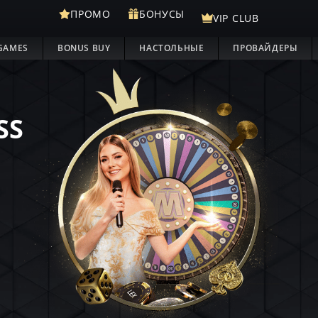
ПРОМО
БОНУСЫ
VIP CLUB
GAMES
BONUS BUY
НАСТОЛЬНЫЕ
ПРОВАЙДЕРЫ
SS