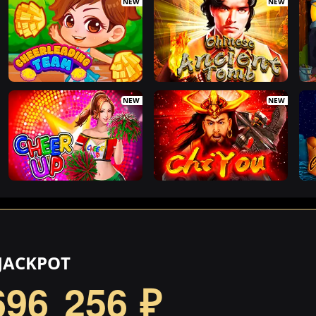
NEW
NEW
NEW
NEW
5
JACKPOT
6
9
6
2
5
6
₽