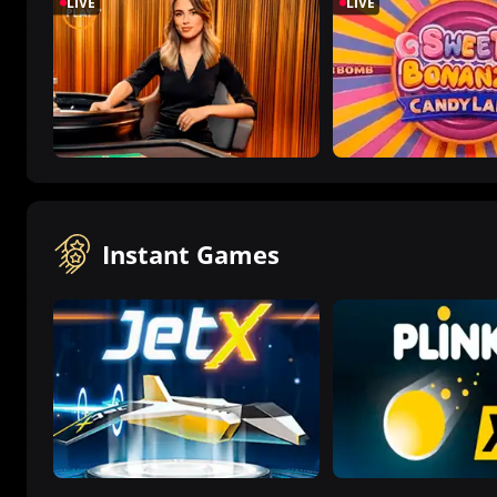
LIVE
LIVE
Instant Games