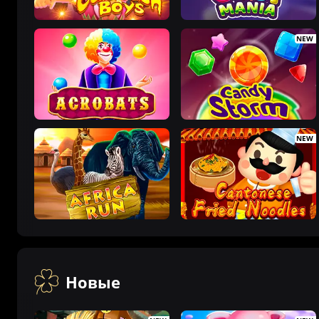
NEW
NEW
Новые