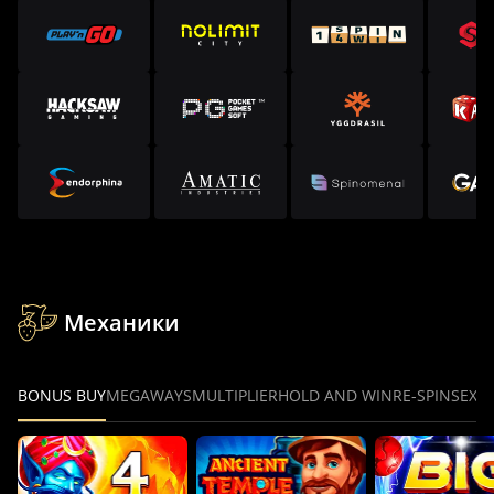
Механики
BONUS BUY
MEGAWAYS
MULTIPLIER
HOLD AND WIN
RE-SPINS
EXP