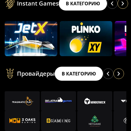
Instant Games
В КАТЕГОРИЮ
Провайдеры
В КАТЕГОРИЮ