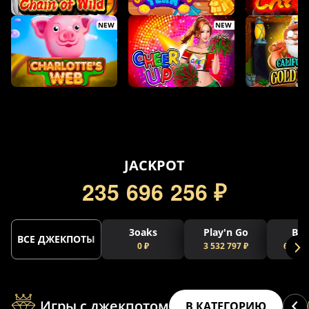
NEW
NEW
5
JACKPOT
2
3
5
6
9
6
2
5
6
₽
3oaks
Play'n Go
Bel
ВСЕ ДЖЕКПОТЫ
0 ₽
3 532 797 ₽
64 750
Игры с джекпотом
В КАТЕГОРИЮ