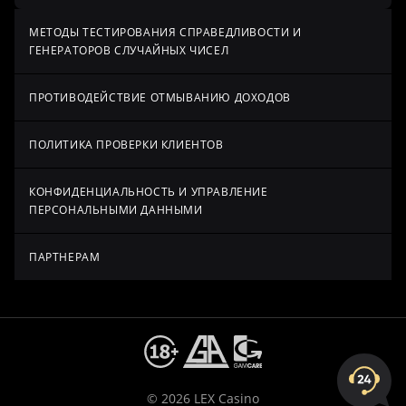
МЕТОДЫ ТЕСТИРОВАНИЯ СПРАВЕДЛИВОСТИ И
ГЕНЕРАТОРОВ СЛУЧАЙНЫХ ЧИСЕЛ
ПРОТИВОДЕЙСТВИЕ ОТМЫВАНИЮ ДОХОДОВ
ПОЛИТИКА ПРОВЕРКИ КЛИЕНТОВ
КОНФИДЕНЦИАЛЬНОСТЬ И УПРАВЛЕНИЕ
ПЕРСОНАЛЬНЫМИ ДАННЫМИ
ПАРТНЕРАМ
© 2026 LEX Casino