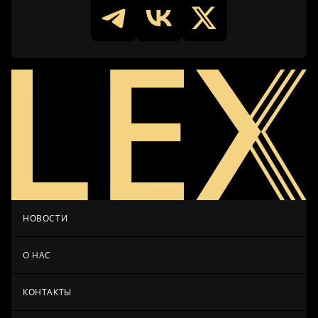
НОВОСТИ
О НАС
КОНТАКТЫ