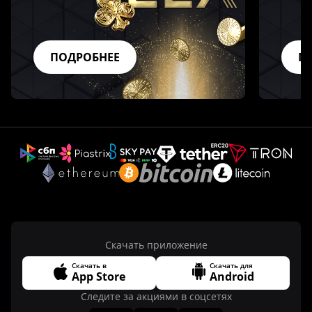
ПОДРОБНЕЕ
П
Скачать приложение
Скачать в
Скачать для
App Store
Android
Следите за акциями в соцсетях