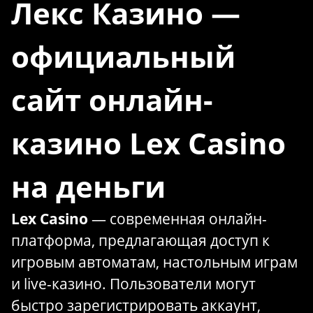
Лекс Казино —
официальный
сайт онлайн-
казино Lex Casino
на деньги
Lex Casino
— современная онлайн-
платформа, предлагающая доступ к
игровым автоматам, настольным играм
и live-казино. Пользователи могут
быстро зарегистрировать аккаунт,