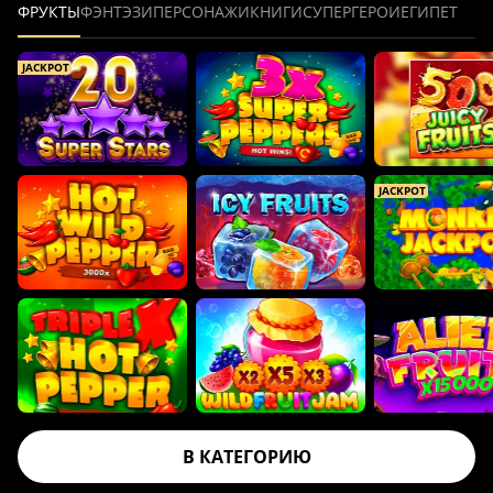
ФРУКТЫ
ФЭНТЭЗИ
ПЕРСОНАЖИ
КНИГИ
СУПЕРГЕРОИ
ЕГИПЕТ
JACKPOT
JACKPOT
В КАТЕГОРИЮ