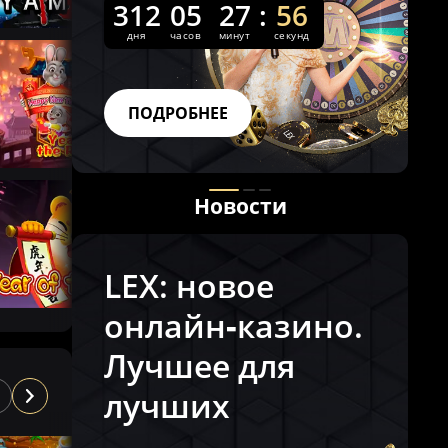
312
05
27
:
56
дня
часов
минут
секунд
ПОДРОБНЕЕ
Новости
LEX: новое
онлайн‑казино.
Лучшее для
лучших