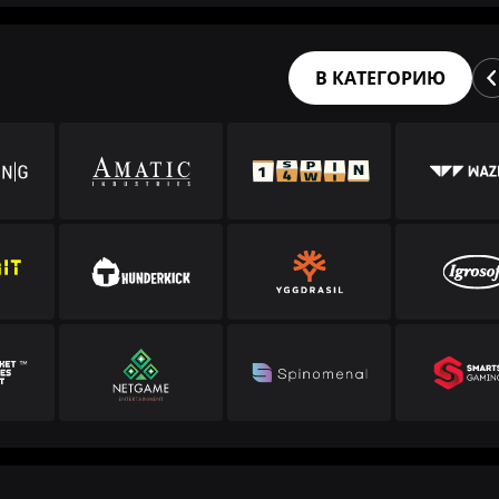
В КАТЕГОРИЮ