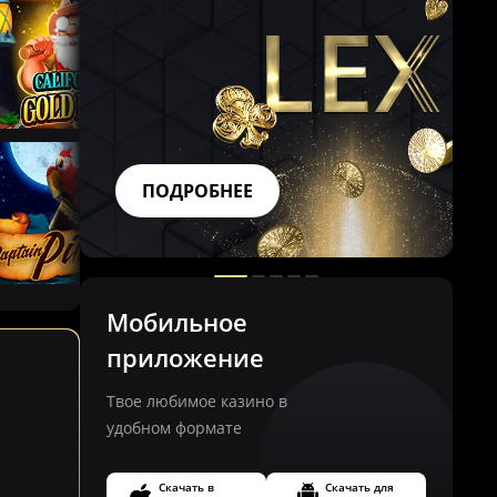
NEW
NEW
NEW
NEW
ПОДРОБНЕЕ
Мобильное
приложение
Твое любимое казино в
удобном формате
Скачать в
Скачать для