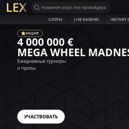
Название игры или провайдера
СЛОТЫ
LIVE КАЗИНО
INSTANT 
АКЦИЯ
4 000 000 €
MEGA WHEEL MADNE
Ежедневные турниры
и призы
УЧАСТВОВАТЬ