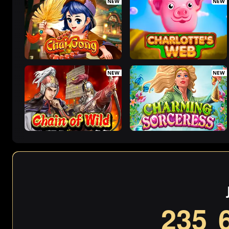
NEW
NEW
NEW
NEW
2
3
5