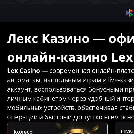
Лекс Казино — оф
онлайн-казино Lex
Lex Casino
— современная онлайн-платф
автоматам, настольным играм и live-каз
аккаунт, воспользоваться бонусными пр
личным кабинетом через удобный интер
мобильных устройств, обеспечивая ста
операции и быстрый доступ ко всем осн
Скач
Колесо