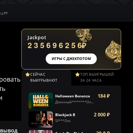
5
Jackpot
2
3
5
6
9
6
2
5
6
₽
ИГРЫ С ДЖЕКПОТОМ
СЕЙЧАС
ТОП ВЫИГРЫШЕЙ
ировать
ВЫИГРЫВАЮТ
ЗА 24 ЧАСА
ть
184 ₽
и
Halloween Bonanza
Длинный*******ОченьОч
2 000 ₽
Blackjack B
Sl***Ovs
 вывод
Кешбэк 10%