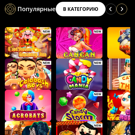
Популярные
В КАТЕГОРИЮ
NEW
NEW
NEW
NEW
NEW
NEW