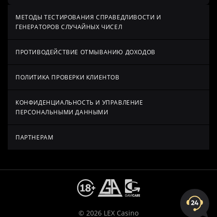
МЕТОДЫ ТЕСТИРОВАНИЯ СПРАВЕДЛИВОСТИ И
ГЕНЕРАТОРОВ СЛУЧАЙНЫХ ЧИСЕЛ
ПРОТИВОДЕЙСТВИЕ ОТМЫВАНИЮ ДОХОДОВ
ПОЛИТИКА ПРОВЕРКИ КЛИЕНТОВ
КОНФИДЕНЦИАЛЬНОСТЬ И УПРАВЛЕНИЕ
ПЕРСОНАЛЬНЫМИ ДАННЫМИ
ПАРТНЕРАМ
© 2026 LEX Casino