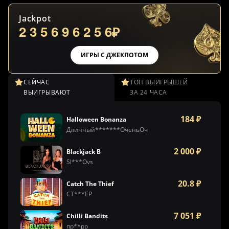
5
Jackpot
2
3
5
6
9
6
2
5
6
₽
ИГРЫ С ДЖЕКПОТОМ
СЕЙЧАС
ТОП ВЫИГРЫШЕЙ
ВЫИГРЫВАЮТ
ЗА 24 ЧАСА
184 ₽
Halloween Bonanza
Длинный*******ОченьОч
2 000 ₽
Blackjack B
Sl***Ovs
20.8 ₽
Catch The Thief
СТ***ЕР
7 051 ₽
Chilli Bandits
пр**рр