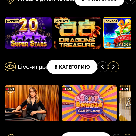
JACKPOT
JACKPOT
JACKPOT
Live-игры
В КАТЕГОРИЮ
LIVE
LIVE
LIVE