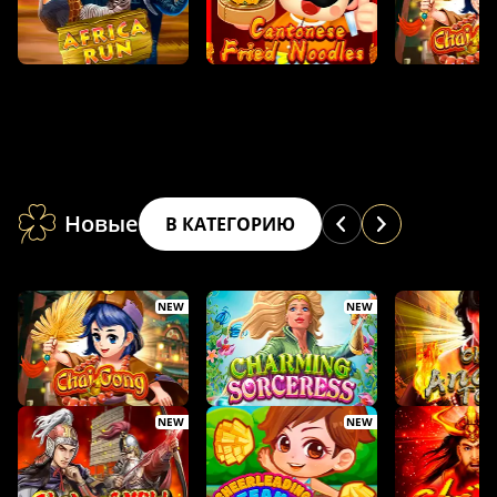
Новые
В КАТЕГОРИЮ
NEW
NEW
NEW
NEW