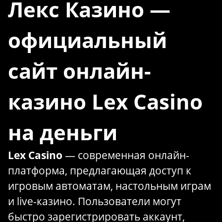
Лекс Казино —
официальный
сайт онлайн-
казино Lex Casino
на деньги
Lex Casino
— современная онлайн-
платформа, предлагающая доступ к
игровым автоматам, настольным играм
и live-казино. Пользователи могут
быстро зарегистрировать аккаунт,