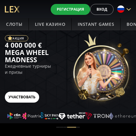
РЕГИСТРАЦИЯ
ВХОД
СЛОТЫ
LIVE КАЗИНО
INSTANT GAMES
BON
АКЦИЯ
4 000 000 €
MEGA WHEEL
MADNESS
Ежедневные турниры
и призы
УЧАСТВОВАТЬ