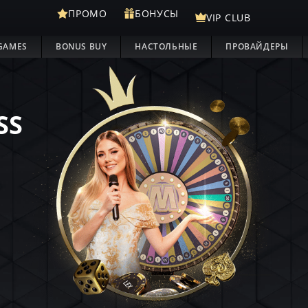
ПРОМО
БОНУСЫ
VIP CLUB
GAMES
BONUS BUY
НАСТОЛЬНЫЕ
ПРОВАЙДЕРЫ
SS