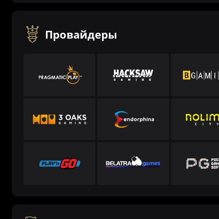
Провайдеры