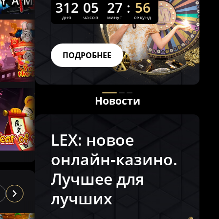
312
05
27
:
56
дня
часов
минут
секунд
ПОДРОБНЕЕ
Новости
LEX: новое
онлайн‑казино.
Лучшее для
лучших