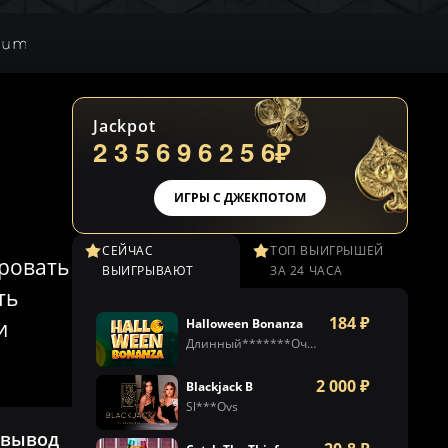
5
Jackpot
2
3
5
6
9
6
2
5
6
₽
ИГРЫ С ДЖЕКПОТОМ
СЕЙЧАС
ТОП ВЫИГРЫШЕЙ
ировать
ВЫИГРЫВАЮТ
ЗА 24 ЧАСА
ть
184 ₽
и
Halloween Bonanza
Длинный*******ОченьОч
2 000 ₽
Blackjack B
Sl***Ovs
 вывод
Кешбэк 10%