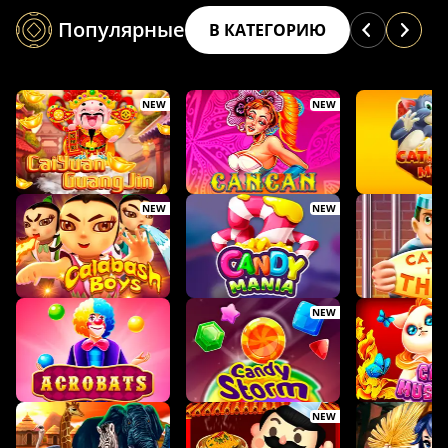
Популярные
В КАТЕГОРИЮ
NEW
NEW
NEW
NEW
NEW
NEW