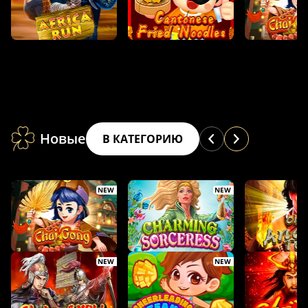
Новые
В КАТЕГОРИЮ
NEW
NEW
NEW
NEW