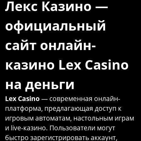
Лекс Казино —
официальный
сайт онлайн-
казино Lex Casino
на деньги
Lex Casino
— современная онлайн-
платформа, предлагающая доступ к
игровым автоматам, настольным играм
и live-казино. Пользователи могут
быстро зарегистрировать аккаунт,