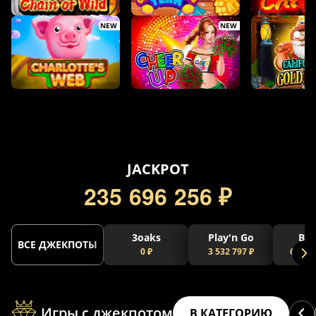
NEW
NEW
5
JACKPOT
2
3
5
6
9
6
2
5
6
₽
3oaks
Play'n Go
Bel
ВСЕ ДЖЕКПОТЫ
0 ₽
3 532 797 ₽
64 750
Игры с джекпотом
В КАТЕГОРИЮ