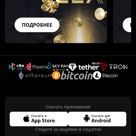
ПОДРОБНЕЕ
П
Скачать приложение
Скачать в
Скачать для
App Store
Android
Следите за акциями в соцсетях