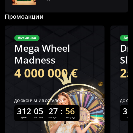
Промоакции
Активная
Акти
Mega Wheel
Dr
Madness
Sl
4 000 000 €
25
ДО ОКОНЧАНИЯ ОСТАЛОСЬ:
ДО ОК
312
05
27
:
56
31
дня
часов
минут
секунд
дня