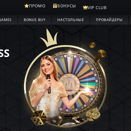
ПРОМО
БОНУСЫ
VIP CLUB
GAMES
BONUS BUY
НАСТОЛЬНЫЕ
ПРОВАЙДЕРЫ
SS