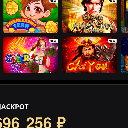
NEW
NEW
NEW
NEW
5
JACKPOT
6
9
6
2
5
6
₽