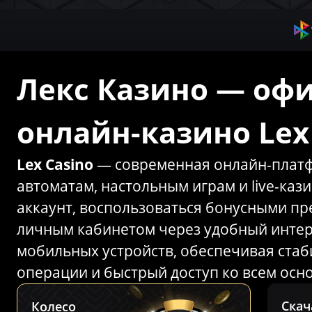
Лекс Казино — оф
онлайн-казино Lex
Lex Casino
— современная онлайн-платф
автоматам, настольным играм и live-каз
аккаунт, воспользоваться бонусными пр
личным кабинетом через удобный интер
мобильных устройств, обеспечивая ста
операции и быстрый доступ ко всем осн
Скач
Колесо