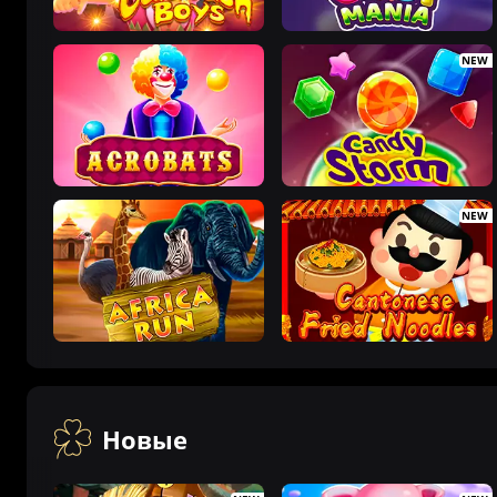
NEW
NEW
Новые