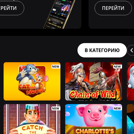
ЕРЕЙТИ
ПЕРЕЙТИ
В КАТЕГОРИЮ
NEW
NEW
NEW
NEW