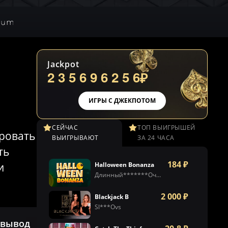
5
Jackpot
2
3
5
6
9
6
2
5
6
₽
ИГРЫ С ДЖЕКПОТОМ
СЕЙЧАС
ТОП ВЫИГРЫШЕЙ
ировать
ВЫИГРЫВАЮТ
ЗА 24 ЧАСА
ть
184 ₽
и
Halloween Bonanza
Длинный*******ОченьОч
2 000 ₽
Blackjack B
Sl***Ovs
 вывод
Кешбэк 10%