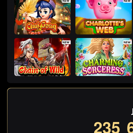
NEW
NEW
NEW
NEW
2
3
5