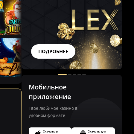
NEW
NEW
NEW
NEW
ПОДРОБНЕЕ
Мобильное
приложение
Твое любимое казино в
удобном формате
Скачать в
Скачать для