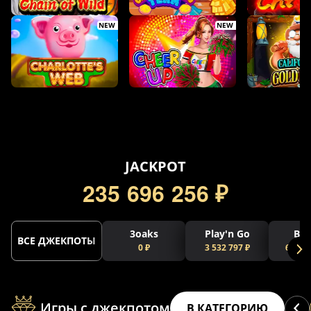
NEW
NEW
5
JACKPOT
2
3
5
6
9
6
2
5
6
₽
3oaks
Play'n Go
Bel
ВСЕ ДЖЕКПОТЫ
0 ₽
3 532 797 ₽
64 750
Игры с джекпотом
В КАТЕГОРИЮ