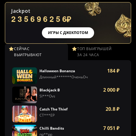
5
Jackpot
2
3
5
6
9
6
2
5
6
₽
ИГРЫ С ДЖЕКПОТОМ
СЕЙЧАС
ТОП ВЫИГРЫШЕЙ
ВЫИГРЫВАЮТ
ЗА 24 ЧАСА
184 ₽
Halloween Bonanza
Длинный*******ОченьОч
2 000 ₽
Blackjack B
Sl***Ovs
20.8 ₽
Catch The Thief
СТ***ЕР
7 051 ₽
Chilli Bandits
пр**рр