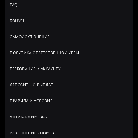
FAQ
БОНУСЫ
САМОИСКЛЮЧЕНИЕ
ПОЛИТИКА ОТВЕТСТВЕННОЙ ИГРЫ
ТРЕБОВАНИЯ К АККАУНТУ
ДЕПОЗИТЫ И ВЫПЛАТЫ
ПРАВИЛА И УСЛОВИЯ
АНТИБЛОКИРОВКА
РАЗРЕШЕНИЕ СПОРОВ