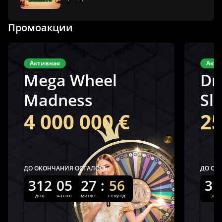
Промоакции
Активная
Акти
Mega Wheel
Dr
Madness
Sl
4 000 000 €
25
ДО ОКОНЧАНИЯ ОСТАЛОСЬ:
ДО ОК
312
05
27
:
56
31
дня
часов
минут
секунд
дня