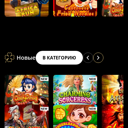
Новые
В КАТЕГОРИЮ
NEW
NEW
NEW
NEW