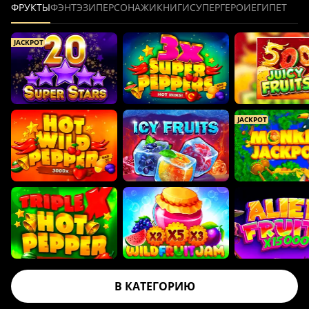
ФРУКТЫ
ФЭНТЭЗИ
ПЕРСОНАЖИ
КНИГИ
СУПЕРГЕРОИ
ЕГИПЕТ
JACKPOT
JACKPOT
В КАТЕГОРИЮ