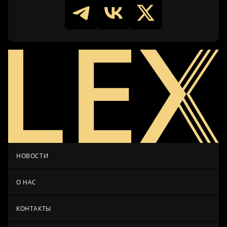
НОВОСТИ
О НАС
КОНТАКТЫ