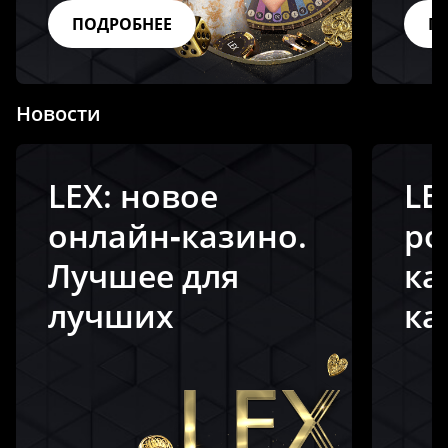
ПОДРОБНЕЕ
П
Новости
LEX: новое
LE
онлайн‑казино.
ро
Лучшее для
ка
лучших
ка