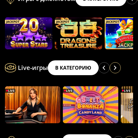
JACKPOT
JACKPOT
JACKPOT
Live-игры
В КАТЕГОРИЮ
LIVE
LIVE
LIVE