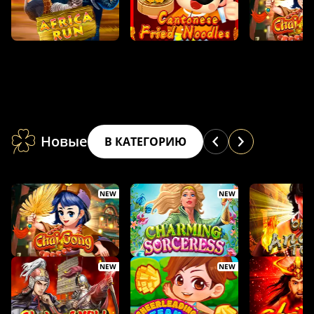
Новые
В КАТЕГОРИЮ
NEW
NEW
NEW
NEW