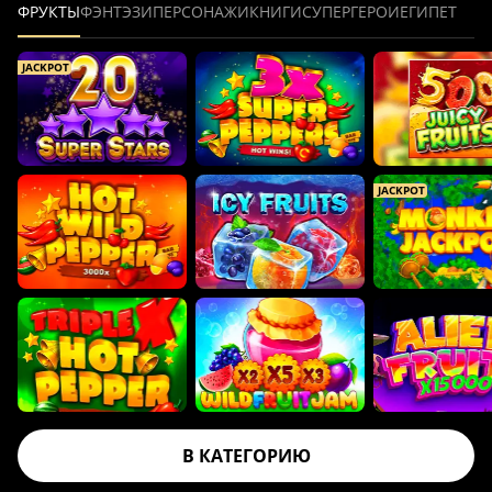
ФРУКТЫ
ФЭНТЭЗИ
ПЕРСОНАЖИ
КНИГИ
СУПЕРГЕРОИ
ЕГИПЕТ
JACKPOT
JACKPOT
В КАТЕГОРИЮ