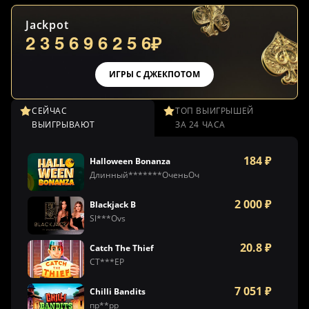
5
Jackpot
2
3
5
6
9
6
2
5
6
₽
ИГРЫ С ДЖЕКПОТОМ
СЕЙЧАС
ТОП ВЫИГРЫШЕЙ
ВЫИГРЫВАЮТ
ЗА 24 ЧАСА
184 ₽
Halloween Bonanza
Длинный*******ОченьОч
2 000 ₽
Blackjack B
Sl***Ovs
20.8 ₽
Catch The Thief
СТ***ЕР
7 051 ₽
Chilli Bandits
пр**рр