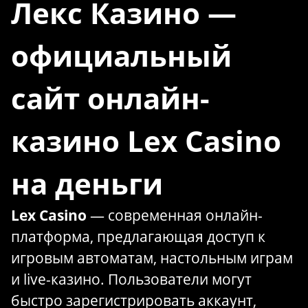
Лекс Казино —
официальный
сайт онлайн-
казино Lex Casino
на деньги
Lex Casino
— современная онлайн-
платформа, предлагающая доступ к
игровым автоматам, настольным играм
и live-казино. Пользователи могут
быстро зарегистрировать аккаунт,