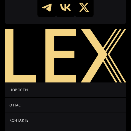
НОВОСТИ
О НАС
КОНТАКТЫ