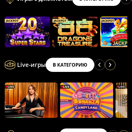
JACKPOT
JACKPOT
JACKPOT
Live-игры
В КАТЕГОРИЮ
LIVE
LIVE
LIVE