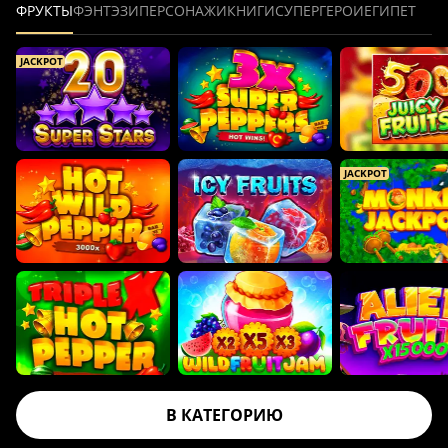
ФРУКТЫ
ФЭНТЭЗИ
ПЕРСОНАЖИ
КНИГИ
СУПЕРГЕРОИ
ЕГИПЕТ
JACKPOT
JACKPOT
В КАТЕГОРИЮ