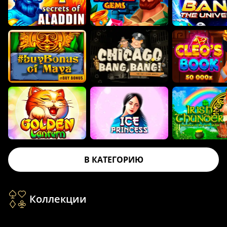
В КАТЕГОРИЮ
Коллекции