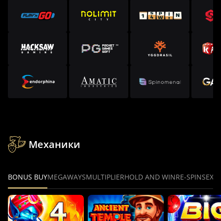
Механики
BONUS BUY
MEGAWAYS
MULTIPLIER
HOLD AND WIN
RE-SPINS
EXP