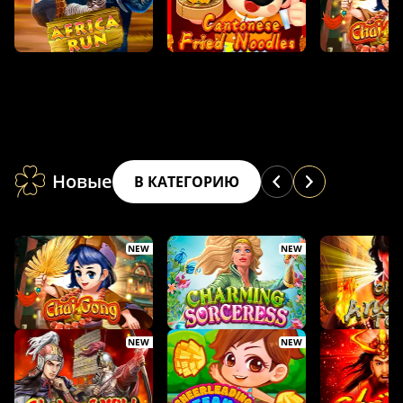
Новые
В КАТЕГОРИЮ
NEW
NEW
NEW
NEW