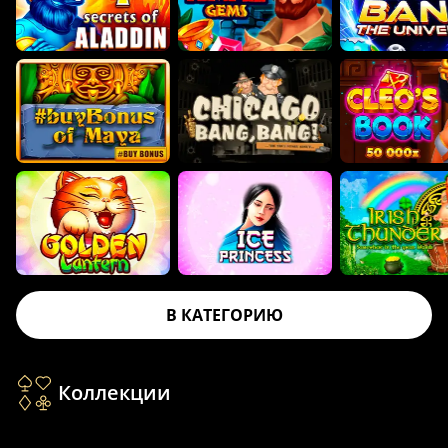
В КАТЕГОРИЮ
Коллекции