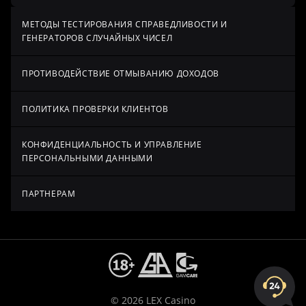
МЕТОДЫ ТЕСТИРОВАНИЯ СПРАВЕДЛИВОСТИ И
ГЕНЕРАТОРОВ СЛУЧАЙНЫХ ЧИСЕЛ
ПРОТИВОДЕЙСТВИЕ ОТМЫВАНИЮ ДОХОДОВ
ПОЛИТИКА ПРОВЕРКИ КЛИЕНТОВ
КОНФИДЕНЦИАЛЬНОСТЬ И УПРАВЛЕНИЕ
ПЕРСОНАЛЬНЫМИ ДАННЫМИ
ПАРТНЕРАМ
© 2026 LEX Casino