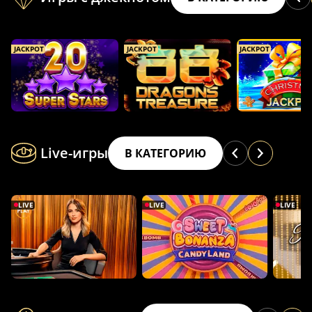
JACKPOT
JACKPOT
JACKPOT
Live-игры
В КАТЕГОРИЮ
LIVE
LIVE
LIVE