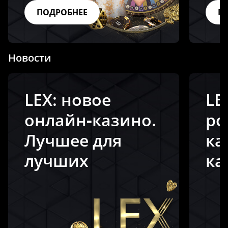
ПОДРОБНЕЕ
П
Новости
LEX: новое
LE
онлайн‑казино.
ро
Лучшее для
ка
лучших
ка