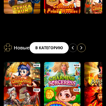
Новые
В КАТЕГОРИЮ
NEW
NEW
NEW
NEW