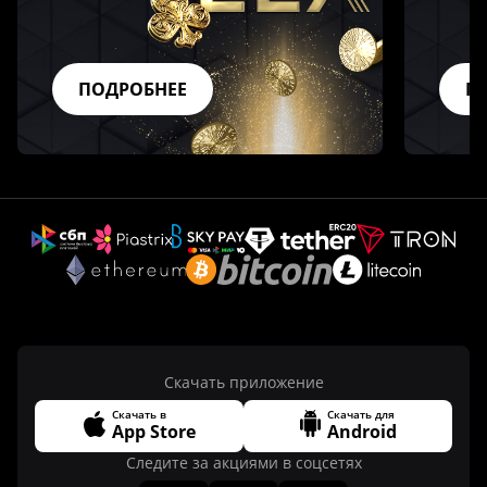
ПОДРОБНЕЕ
П
Скачать приложение
Скачать в
Скачать для
App Store
Android
Следите за акциями в соцсетях