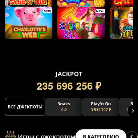
NEW
NEW
5
JACKPOT
2
3
5
6
9
6
2
5
6
₽
3oaks
Play'n Go
Bel
ВСЕ ДЖЕКПОТЫ
0 ₽
3 532 797 ₽
64 750
Игры с джекпотом
В КАТЕГОРИЮ