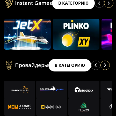
Instant Games
В КАТЕГОРИЮ
Провайдеры
В КАТЕГОРИЮ