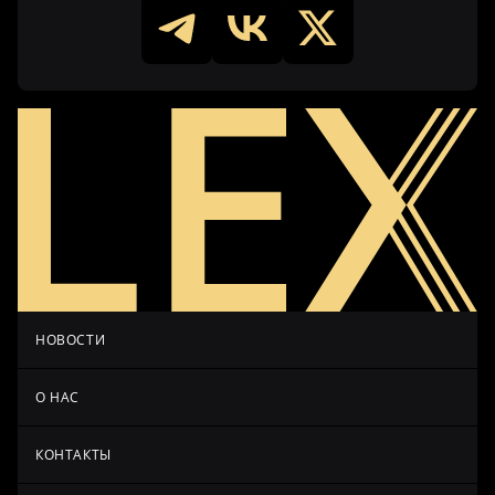
НОВОСТИ
О НАС
КОНТАКТЫ