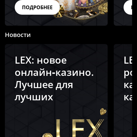
ПОДРОБНЕЕ
П
Новости
LEX: новое
LE
онлайн‑казино.
ро
Лучшее для
ка
лучших
ка