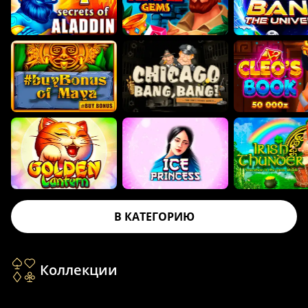
В КАТЕГОРИЮ
Коллекции