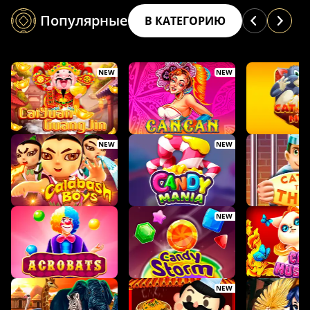
Популярные
В КАТЕГОРИЮ
NEW
NEW
NEW
NEW
NEW
NEW