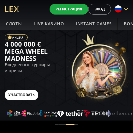
РЕГИСТРАЦИЯ
ВХОД
СЛОТЫ
LIVE КАЗИНО
INSTANT GAMES
BON
АКЦИЯ
4 000 000 €
MEGA WHEEL
MADNESS
Ежедневные турниры
и призы
УЧАСТВОВАТЬ