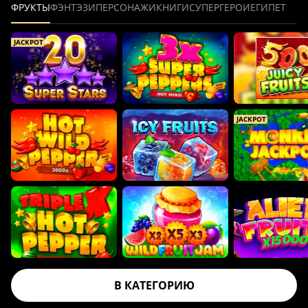
ФРУКТЫ
ФЭНТЭЗИ
ПЕРСОНАЖИ
КНИГИ
СУПЕРГЕРОИ
ЕГИПЕТ
JACKPOT
JACKPOT
В КАТЕГОРИЮ