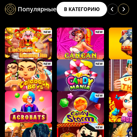
Популярные
В КАТЕГОРИЮ
NEW
NEW
NEW
NEW
NEW
NEW