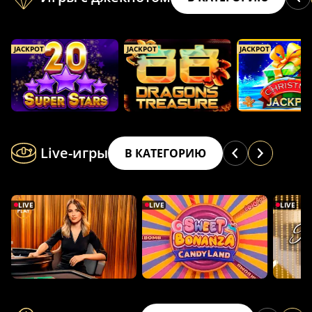
JACKPOT
JACKPOT
JACKPOT
Live-игры
В КАТЕГОРИЮ
LIVE
LIVE
LIVE