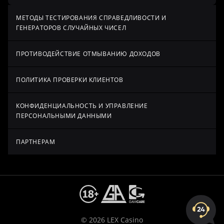
МЕТОДЫ ТЕСТИРОВАНИЯ СПРАВЕДЛИВОСТИ И
ГЕНЕРАТОРОВ СЛУЧАЙНЫХ ЧИСЕЛ
ПРОТИВОДЕЙСТВИЕ ОТМЫВАНИЮ ДОХОДОВ
ПОЛИТИКА ПРОВЕРКИ КЛИЕНТОВ
КОНФИДЕНЦИАЛЬНОСТЬ И УПРАВЛЕНИЕ
ПЕРСОНАЛЬНЫМИ ДАННЫМИ
ПАРТНЕРАМ
© 2026 LEX Casino