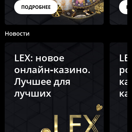
ПОДРОБНЕЕ
П
Новости
LEX: новое
LE
онлайн‑казино.
ро
Лучшее для
ка
лучших
ка