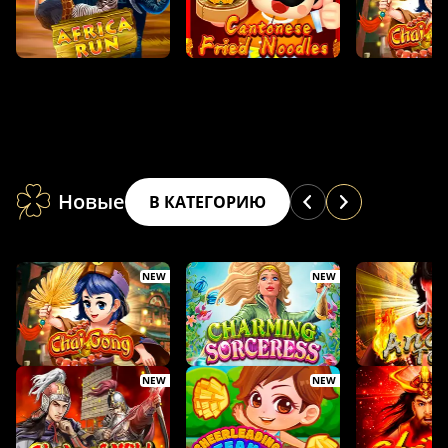
Новые
В КАТЕГОРИЮ
NEW
NEW
NEW
NEW