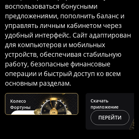
воспользоваться бонусными
предложениями, пополнить баланс и
управлять личным кабинетом через
удобный интерфейс. Сайт адаптирован
для компьютеров и мобильных
устройств, обеспечивая стабильную
работу, безопасные финансовые
операции и быстрый доступ ко всем
основным разделам.
Скачать
Колесо
приложение
Фортуны
ПЕРЕЙТИ
КРУТИТЬ