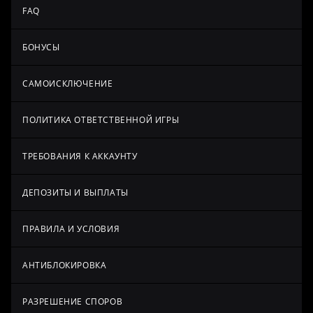
FAQ
БОНУСЫ
САМОИСКЛЮЧЕНИЕ
ПОЛИТИКА ОТВЕТСТВЕННОЙ ИГРЫ
ТРЕБОВАНИЯ К АККАУНТУ
ДЕПОЗИТЫ И ВЫПЛАТЫ
ПРАВИЛА И УСЛОВИЯ
АНТИБЛОКИРОВКА
РАЗРЕШЕНИЕ СПОРОВ