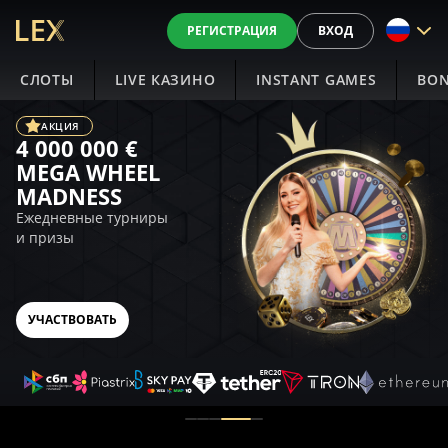
РЕГИСТРАЦИЯ
ВХОД
СЛОТЫ
LIVE КАЗИНО
INSTANT GAMES
BON
АКЦИЯ
4 000 000 €
MEGA WHEEL
MADNESS
Ежедневные турниры
и призы
УЧАСТВОВАТЬ