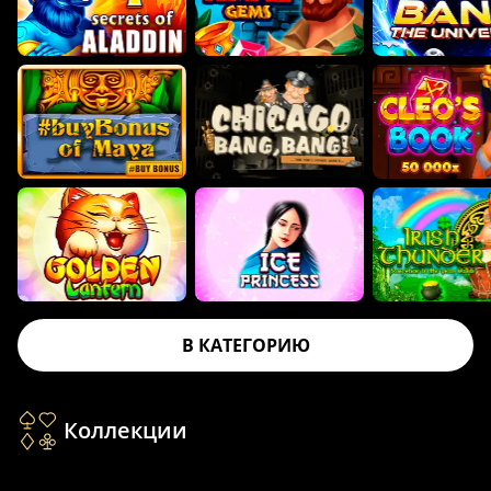
В КАТЕГОРИЮ
Коллекции