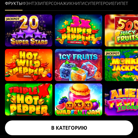
ФРУКТЫ
ФЭНТЭЗИ
ПЕРСОНАЖИ
КНИГИ
СУПЕРГЕРОИ
ЕГИПЕТ
JACKPOT
JACKPOT
В КАТЕГОРИЮ