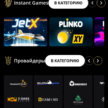
Instant Games
В КАТЕГОРИЮ
Провайдеры
В КАТЕГОРИЮ