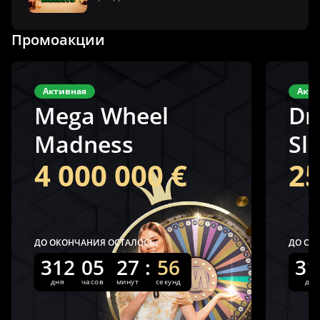
Промоакции
Активная
Акти
Mega Wheel
Dr
Madness
Sl
4 000 000 €
25
ДО ОКОНЧАНИЯ ОСТАЛОСЬ:
ДО ОК
312
05
27
:
56
31
дня
часов
минут
секунд
дня