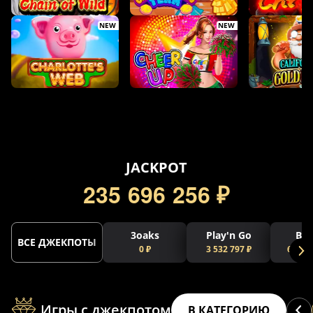
NEW
NEW
5
JACKPOT
2
3
5
6
9
6
2
5
6
₽
3oaks
Play'n Go
Bel
ВСЕ ДЖЕКПОТЫ
0 ₽
3 532 797 ₽
64 750
Игры с джекпотом
В КАТЕГОРИЮ