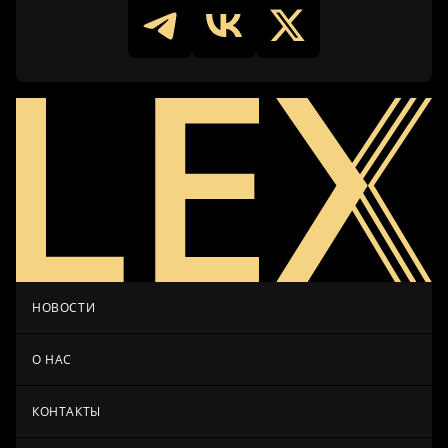
НОВОСТИ
О НАС
КОНТАКТЫ