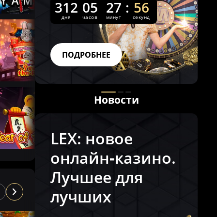
312
05
27
:
56
дня
часов
минут
секунд
ПОДРОБНЕЕ
Новости
LEX: новое
онлайн‑казино.
Лучшее для
лучших