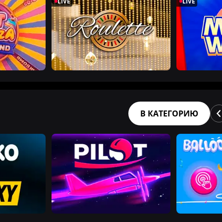
LIVE
LIVE
В КАТЕГОРИЮ