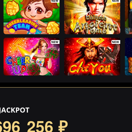
NEW
NEW
NEW
NEW
5
JACKPOT
6
9
6
2
5
6
₽