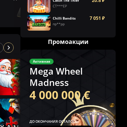
20.8 ₽
Catch The Thief
СТ***ЕР
ПЕРЕЙТИ
7 051 ₽
Chilli Bandits
пр**рр
Промоакции
Активная
Mega Wheel
Madness
4 000 000 €
ДО ОКОНЧАНИЯ ОСТАЛОСЬ: