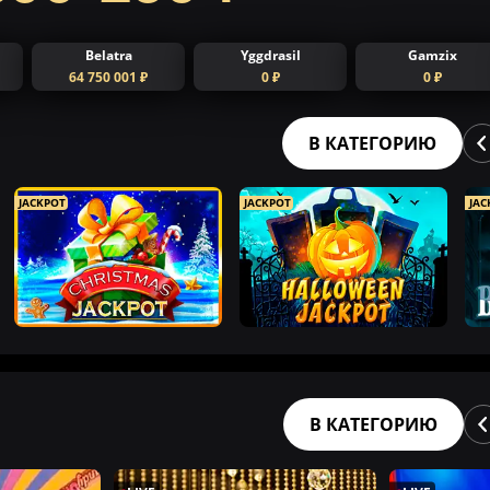
Belatra
Yggdrasil
Gamzix
64 750 001 ₽
0 ₽
0 ₽
В КАТЕГОРИЮ
JACKPOT
JACKPOT
JAC
В КАТЕГОРИЮ