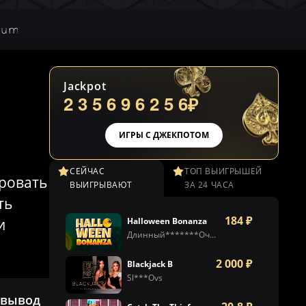
5
Jackpot
2
3
5
6
9
6
2
5
6
₽
ИГРЫ С ДЖЕКПОТОМ
СЕЙЧАС
ТОП ВЫИГРЫШЕЙ
ировать
ВЫИГРЫВАЮТ
ЗА 24 ЧАСА
ть
184 ₽
и
Halloween Bonanza
Длинный*******ОченьОч
2 000 ₽
Blackjack B
Sl***Ovs
 вывод
Кешбэк 10%