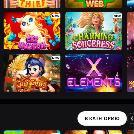
NEW
NEW
NEW
В КАТЕГОРИЮ