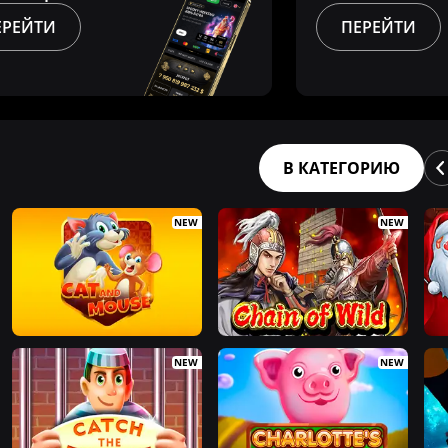
ЕРЕЙТИ
ПЕРЕЙТИ
В КАТЕГОРИЮ
NEW
NEW
NEW
NEW