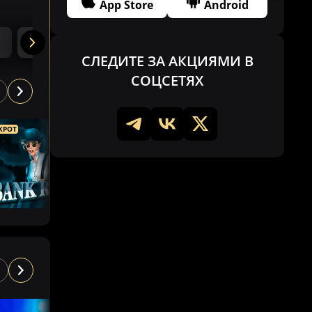
App Store
Android
Playtech
Fugaso
Betsoft Gaming
0 ₽
0 ₽
590 194 839 ₽
СЛЕДИТЕ ЗА АКЦИЯМИ В
СОЦСЕТЯХ
KPOT
JACKPOT
JACKPOT