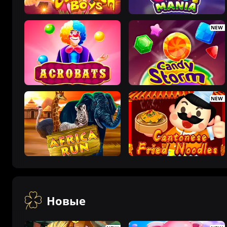
NEW
NEW
Новые