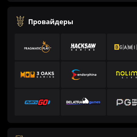
Провайдеры