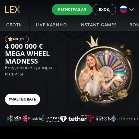
РЕГИСТРАЦИЯ
ВХОД
СЛОТЫ
LIVE КАЗИНО
INSTANT GAMES
BON
АКЦИЯ
4 000 000 €
MEGA WHEEL
MADNESS
Ежедневные турниры
и призы
УЧАСТВОВАТЬ