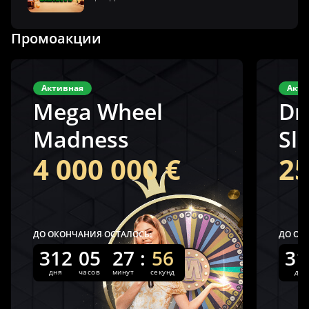
Промоакции
Активная
Акти
Mega Wheel
Dr
Madness
Sl
4 000 000 €
25
ДО ОКОНЧАНИЯ ОСТАЛОСЬ:
ДО ОК
312
05
27
:
56
31
дня
часов
минут
секунд
дня