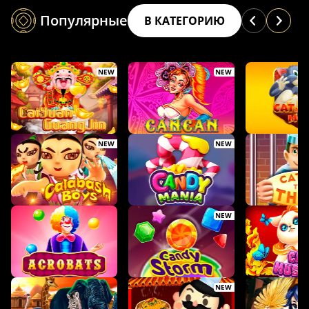
Популярные
В КАТЕГОРИЮ
NEW
NEW
NEW
NEW
NEW
NEW