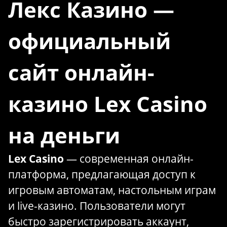
Лекс Казино —
официальный
сайт онлайн-
казино Lex Casino
на деньги
Lex Casino
— современная онлайн-
платформа, предлагающая доступ к
игровым автоматам, настольным играм
и live-казино. Пользователи могут
быстро зарегистрировать аккаунт,