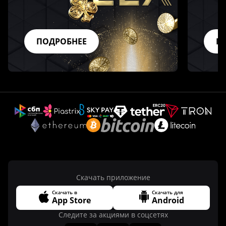
ПОДРОБНЕЕ
П
Скачать приложение
Скачать в
Скачать для
App Store
Android
Следите за акциями в соцсетях