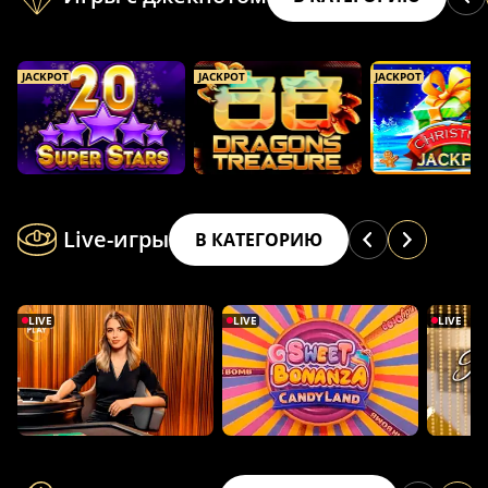
JACKPOT
JACKPOT
JACKPOT
Live-игры
В КАТЕГОРИЮ
LIVE
LIVE
LIVE