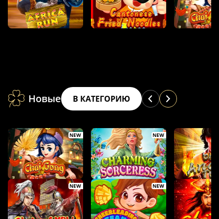
Новые
В КАТЕГОРИЮ
NEW
NEW
NEW
NEW